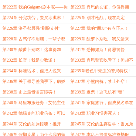
到一个傻白甜！
第222章 我的Galgame剧本呢——你
第223章 肖恩的友谊，你值得拥
的反应不对啊？
有！
第224章 分完功劳，去买冰淇淋！
第225章 刚才枪战，现在高定
第226章 洛圣都最强“刷脸支付”
第227章 我的“朋友”有点吓人！
第228章 古惑仔不用脑，一辈子都
第229章 酸萝卜别吃，我又进来
是飞机！
了！
第230章 酸萝卜别吃！这事得加
第231章 恐怖如斯！肖恩警督
钱。
第232章 长官！我是少数派！
第233章 肖恩警官吃亏了！但却不
能发怒！
第234章 标准话术，但把人说哭
第235章粉色甲壳虫的警局特权！
了！
第236章 关于领导整我手下，病娇
第237章 小熊内裤，禁止外穿！
女友的财务审计这两件事。
第238章 史上最贵语言障碍！
第239章 退票！这飞机有“毒”
第240章 马里布搬迁办：艾伦主任
第241章 家庭旅行，但成员名单在
亲自带队！
最后一刻被强行更新
第242章 德瑞克的职业信条：可以
第243章 职业习惯害死人！
违法，但不能不专业！
第244章 艾伦的如厕惊魂：推开
第245章 艾伦的生存哲学：当兄弟
门，发现我兄弟正在被‘热情服务’
被枪指时，先道歉退场再摇人。
第246章 假期克星：为什么我的每
第247章 本店不提供标准抢劫服