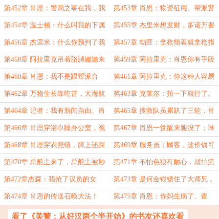
霍勒斯！
结果地震把领导震没了
第452章 肖恩：警局之事在我，我
第453章 肖恩：物资征用、帮派警
今为之，谁敢不从？
告、市长汇报——三线操作，稳如老
第454章 温士顿：什么叫我的下属
第455章 杰里米想发财，多诺万要
狗
是我的长官？
查账！
第456章 杰里米：什么你预判了我
第457章 劫匪：拿枪指着就拿枪指
的预判？
着，叫我握住你的裤兜干什么？
第458章 阿拉里克吊着胳膊姗姗来
第459章 阿拉里克：肖恩你有手段
迟：听说你把我替了？
啊。肖恩：没有的事，您多心了！
第460章 肖恩：我不是跟帮派合
第461章 阿拉里克：你这种人容易
作，我只是让他们怕我！
惹麻烦。肖恩：麻烦已经惹完了！
第462章 万物生长靠吃苦，大海航
第463章 克莱尔：拍一下就行了。
行靠积极性。
警员：你拍完我就没了
第464章 记者：我有新闻自由。肖
第465章 搜救队员累趴了三轮，肖
恩：我有紧急状态！
恩还在干——阿美莉卡队长本人
第466章 肖恩穿浴巾睡办公室，视
第467章 肖恩一觉醒来腿没了；琳
频在网上疯传
达：你跪下干嘛？
第468章 肖恩穿衣照镜，脚上还踩
第469章 服务员：顾客，这价钱可
着那双‘清明上坟鞋’
贵啊？肖恩：我从来不看价钱，再来
第470章 总舵主来了，总舵主被秒
第471章 不怕色狼有耐心，就怕流
一份
了！
氓有文化！
第472章杰森：我抢了议员的女
第473章 是何金银锁住了大师兄，
儿...；肖恩：‘诶...我不记仇！’
还是大师兄锁住了何金银？
第474章 肖恩的传送召唤大法！
第475章 肖恩：你妈生病了。查
理：让我进行憋笑挑战吗？有点意
看了《美警：从好汉两个半开始》的书友还喜欢看