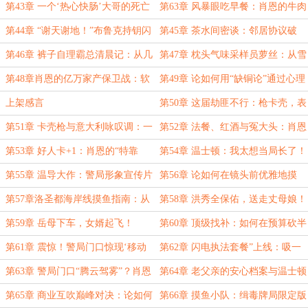
谊
修养
第43章 一个‘热心快肠’大哥的死亡
第63章 风暴眼吃早餐：肖恩的牛肉
指南
饼与三藩市的腥风血雨
第44章 “谢天谢地！”布鲁克持钥闪
第45章 茶水间密谈：邻居协议破
击格洛丽亚的“猎物”肖恩
裂！肖恩以一敌二夺回“不行”话语权
第46章 裤子自理霸总清晨记：从几
第47章 枕头气味采样员萝丝：从雪
亿亏损到保释担保人的邀请
曼橡树声纹收集到早餐桌的学术追
第48章肖恩的亿万家产保卫战：软
第49章 论如何用“缺铜论”通过心理
猎！
饭与萝丝的\"致命\"提问
测评：州长候选人的自我修养
上架感言
第50章 这届劫匪不行：枪卡壳，表
演差，还不找零！
第51章 卡壳枪与意大利咏叹调：一
第52章 法餐、红酒与冤大头：肖恩
个劫匪的悲惨下午（求首订）
的“自愿”被宰实录（求首订）
第53章 好人卡+1：肖恩的“特靠
第54章 温士顿：我太想当局长了！
谱”认证与零下七度的秘密
肖恩：所以我就得去拍片？
第55章 温导大作：警局形象宣传片
第56章 论如何在镜头前优雅地摸
（主演：肖恩·霍勒斯）
鱼：肖恩警官的和谐社区巡逻指南
第57章洛圣都海岸线摸鱼指南：从
第58章 洪秀全保佑，送走丈母娘！
比基尼研究到超速皮卡
第59章 岳母下车，女婿起飞！
第60章 顶级找补：如何在预算砍半
时大赢特赢
第61章 震惊！警局门口惊现‘移动
第62章 闪电执法套餐”上线：吸一
毒窝’，嫌疑人：我只是想放松一下
口送三棍，满额再赠电击体验！
第63章 警局门口“腾云驾雾”？肖恩
第64章 老父亲的安心档案与温士顿
伙计
警官助你“脚踏实地”！
的“贴心”会议
第65章 商业互吹巅峰对决：论如何
第66章 摸鱼小队：缉毒牌局限定版