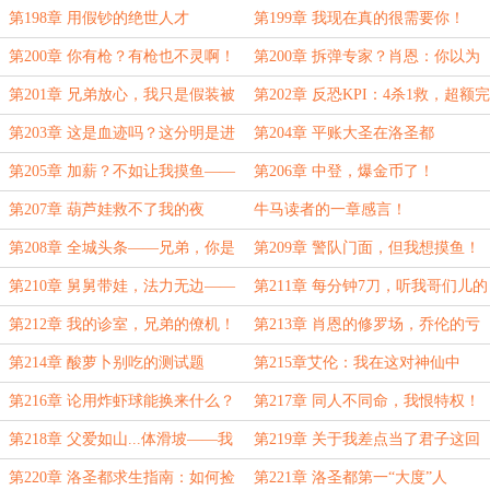
全订）
完了！（求全订！）
第198章 用假钞的绝世人才
第199章 我现在真的很需要你！
第200章 你有枪？有枪也不灵啊！
第200章 拆弹专家？肖恩：你以为
我是猫啊，有九条命？
第201章 兄弟放心，我只是假装被
第202章 反恐KPI：4杀1救，超额完
她迷住了，我有自己的节奏！
成
第203章 这是血迹吗？这分明是进
第204章 平账大圣在洛圣都
部的阶梯！
第205章 加薪？不如让我摸鱼——
第206章 中登，爆金币了！
弹性工作，硬性睡觉！
第207章 葫芦娃救不了我的夜
牛马读者的一章感言！
第208章 全城头条——兄弟，你是
第209章 警队门面，但我想摸鱼！
不是傍富婆了？
第210章 舅舅带娃，法力无边——
第211章 每分钟7刀，听我哥们儿的
西格玛男人从来不会掉落女人的陷
八卦——收费吃瓜，太爽了！
第212章 我的诊室，兄弟的僚机！
第213章 肖恩的修罗场，乔伦的亏
阱！
本买卖
第214章 酸萝卜别吃的测试题
第215章艾伦：我在这对神仙中
间，单纯的像张白纸！
第216章 论用炸虾球能换来什么？
第217章 同人不同命，我恨特权！
第218章 父爱如山...体滑坡——我
第219章 关于我差点当了君子这回
当过龙！
事
第220章 洛圣都求生指南：如何捡
第221章 洛圣都第一“大度”人