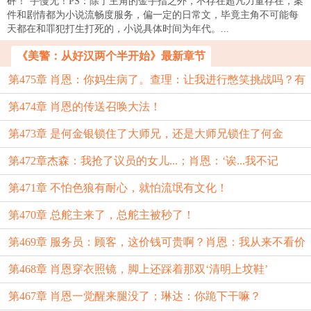
砰！’手慢无！PS：除了主角的金手指之外，不存在超凡力量存在，案
件和剧情都为小说流畅度服务，偏一定的日常文，毕竟主角不可能每
天都在和罪犯打生打死的，小说具体时间为年代。...
《美警：从好汉两个半开始》最新章节
第475章 肖恩：你妈生病了。查理：让我进行憋笑挑战吗？有
第474章 肖恩的传送召唤大法！
点意思。
第473章 是何金银锁住了大师兄，还是大师兄锁住了何金
第472章杰森：我抢了议员的女儿...；肖恩：‘诶...我不记
银？
第471章 不怕色狼有耐心，就怕流氓有文化！
仇！’
第470章 总舵主来了，总舵主被秒了！
第469章 服务员：顾客，这价钱可贵啊？肖恩：我从来不看价
第468章 肖恩穿衣照镜，脚上还踩着那双‘清明上坟鞋’
钱，再来一份
第467章 肖恩一觉醒来腿没了；琳达：你跪下干嘛？