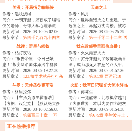
思。
美漫：开局指导蝙蝠侠
天命之上
作者：遇牧烧绳
作者：风月
简介：一朝穿越，席勒成了蝙蝠
简介：世界自毁灭之后重建。于
侠的老师，哥谭大学心理学教
危崖之上，再起万丈高楼。被称
授。刚来第一天，布鲁斯·韦恩就
更新时间：2026-08-10 05:02:06
为天选者的人们活跃在现实的幕
更新时间：2026-08-09 05:25:39
进了心理诊室。...
最新章节：
第四千九百九十四章
后，行走在历史...
最新章节：
第一千零二十二章 诱
前进约克前进（十二）
饵、诱饵和诱饵
战锤：群星与蝼蚁
我在致郁番里画热血番！
作者：枯灯夜话
作者：火火垚想火火
简介：“报告帝皇！今日已献
简介：贺舟穿越到了致郁漫画番
忠！”叛变除名原体泽洛半群像
里，成为那无人在意的路人甲。
文，主角非穿越者，诙谐风正剧
更新时间：2026-08-09 19:27:30
整个漫画风格非常致郁。是单元
更新时间：2026-08-07 01:57:26
风穿插。完结万均...
最新章节：
123.搞学术就是打打杀
剧风格，讲了四...
最新章节：
第165章 西游记10
杀，请客吃饭
斗罗：天使圣徒霍雨浩
火影：我写日记曝光大筒木降临
作者：格里拉尔
作者：傅啸尘
简介：【主角为原主霍雨浩】
简介：一觉醒来，北原枫穿越到
【考据、设定党】【默认绝大多
了火影世界，本以为要作为炮灰
数读者了解世界观/看过原著，部
更新时间：2026-08-10 02:56:08
中忍渡过一生，没想到觉醒了日
更新时间：2026-08-09 01:54:38
分情节减省】千...
最新章节：
第四百三十章 十万
记系统！通过记...
最新章节：
第679章 宇智波带土，
我的嘴遁在你之上啊！
正在热播推荐