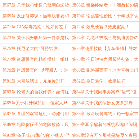
在会议室优雅地“抬轿子”
第67章 关于我司销售总监亲自送货
第68章 毒枭终结者：非洲酋长の隐
被警方优化这件事
身术
第69章 反派修养课：当毒贩非要和
第70章 论跳窗性价比：十年以下认
满级BOSS玩决斗
罪，无期以上跑路
第71章 CIA禁毒指南：论如何左手
第72章 效忠长官？效忠假期！——
抄家右手发货
肖恩警官的职场生存法则（6.5k）
第73章 关于我升职后第一件事是找
第74章 九龙科技战士与奥迪警督の
人替我干活这档事
街头偶遇
第75章 托尼老大的“可持续发
第76章使用技能【弃车保帅】并对
展”观：可以打架，但不能砸店
队友约翰逊造成9999点真实伤害！
第77章 肖恩警官的精准摸排：嫌疑
第78章 今日说法之黑帮特别篇：大
人竟在我面前？
哥带头配合警方执法
第79章 肖恩警官的“以理服人”：道
第80章 跑路墨西哥？老大直接上门
理讲不通？那就用枪讲！
发放“遣散费”
第81章 大哥放我走，兄弟你别开
第82章 枪口劝学，效果拔群
枪！
第83章 论老大的自我修养：如何优
第84章关于我同事办案靠“运气”但
雅地卖掉小弟
次次升职这回事
第85章关于我升职加薪，但家人只
第86章关于我的假扮女友参加野
关心能不能捞人这件事
餐，却吓坏了恐婚的表哥这件事
第87章 查理的双肾危机：论如何用
第88章 致命晚餐邀约：论一顿家常
九十岁的器官过三十岁的生活
菜如何吓瘫情场老手
第89章 轮吃货侄子的危险数值：只
第90章耳朵醒着的赌徒和嘴巴闯祸
要饼管够，中东也敢走！
的艾伦！
第91章‘条子’叔叔和他的‘小线人’侄
第92章没有万？那就是块啰？肖恩