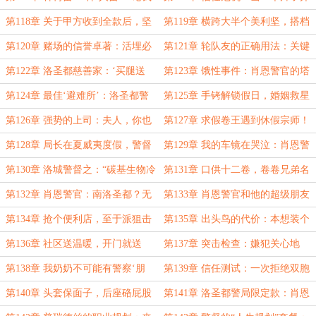
舅舅和他的同事谁的园艺水平更高！
始要求别人相信他！
第118章 关于甲方收到全款后，坚
第119章 横跨大半个美利坚，搭档
持要乙方入土为安这件事！
居然藏得这么好？
第120章 赌场的信誉卓著：活埋必
第121章 轮队友的正确用法：关键
达、催债必至！
时候用来抵债的。
第122章 洛圣都慈善家：‘买腿送
第123章 饿性事件：肖恩警官的塔
腿’，一条龙服务！
可警报。
第124章 最佳‘避难所’：洛圣都警
第125章 手铐解锁假日，婚姻救星
察局拘留室。
肖恩警官！
第126章 强势的上司：夫人，你也
第127章 求假卷王遇到休假宗师！
不想你的丈夫失去工作吧？
第128章 局长在夏威夷度假，警督
第129章 我的车镜在哭泣：肖恩警
在警局骂娘！
官的私人恩怨！
第130章 洛城警督之：“碳基生物冷
第131章 口供十二卷，卷卷兄弟名
静器”促销实录
第132章 肖恩警官：南洛圣都？无
第133章 肖恩警官和他的超级朋友
所谓，我会摇人！
们！
第134章 抢个便利店，至于派狙击
第135章 出头鸟的代价：本想装个
手吗？
X，结果铐走了
第136章 社区送温暖，开门就送
第137章 突击检查：嫌犯关心地
SWAT大礼包
板，少女担心逃课败露
第138章 我奶奶不可能有警察‘朋
第139章 信任测试：一次拒绝双胞
友’
胎的伟人，总比一个被仙人跳的种马
第140章 头套保面子，后座硌屁股
第141章 洛圣都警局限定款：肖恩