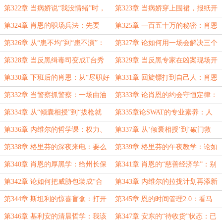
拉斯维加斯找姑娘，有人在家被没收
扮，钢铁直男倒头就睡
第322章 当病娇说“我没情绪”时，
第323章 当病娇穿上围裙，报纸开
红包
肖恩的选择是物理疗法！
始吹彩虹屁
第324章 肖恩的职场兵法：先要
第325章 一百五十万的秘密：肖恩
钱，再要权，最后让领导无话可说
的左右逢源与莫妮卡的死亡凝视
第326章 从“患不均”到“患不演”：
第327章 论如何用一场会解决三个
肖恩的职场哲学
问题：分钱、封口、拍纪录片
第328章 当反黑缉毒司变成T台秀
第329章 当反黑专家在凶案现场开
场：西装、香水与突如其来的凶案现
课：纹身识别入门与帮派穿搭指南！
第330章 下班后的肖恩：从“尽职好
第331章 回旋镖打到自己人：肖恩
场
警察”到“参谋内衣专家”
第一次体验“被执法”
第332章 当警察抓警察：一场由油
第333章 论肖恩的约会守恒定律：
腻男引发的史诗级乌龙
浪漫总会以意想不到的方式翻车
第334章 从“倾囊相授”到“拔枪就
第335章论SWAT的专业素养：人
走”：肖恩的约会都逃不过加班魔
质？没有。活口？也不需要。
第336章 内维尔的哲学课：权力、
第337章 从‘倾囊相授’到‘破门救
咒。
红酒与吊环的辩证关系
人’：肖恩的魔幻一夜
第338章 格里芬的深夜来电：要么
第339章 格里芬的午夜教学：论如
站队，要么被“波兰”！
何用‘欣赏’包装一场利益算计
第340章 肖恩的厚黑学：给州长保
第341章 肖恩的“慈善经济学”：别
姆送股份，比直接送钱有用多了
人的脏钱，自己的功德
第342章 论如何把威胁包装成“合
第343章 内维尔的拉拢计划再添新
作”：内维尔的PUA话术大全
招：美人计升级版——送货上门！
第344章 斯坦利的惊喜盲盒：打开
第345章 恩的时间管理2.0：看马
是个毒贩，关上是个人情
戏、提毒贩、吃早餐、回家睡觉
第346章 基利安的清晨哲学：我该
第347章 安东的“待收货”状态：已