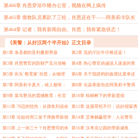
第466章 肖恩穿浴巾睡办公室，视频在网上疯传
第465章 搜救队员累趴了三轮，肖恩还在干——阿美莉卡队长
第464章 记者：我有新闻自由。肖恩：我有紧急状态！
本人
《美警：从好汉两个半开始》正文目录
第1章 洛圣都的亚利桑那男孩
第2章 流的汗比牛仔裤还蓝！
第3章 肖恩警官的防财产瓜分攻略
第4章 热心警官劝诫误入迷途的青
少年
第5章 街头‘教育家’肖恩：从物理
第6章 关于我搭档的族谱比菜单还
劝学到职场糊弄学
厚这件事
第7章 阿美莉卡真大，啥人都有：
第8章 论蒜香面包在阿美莉卡警局
包括睡情敌复仇的直男
升迁中的战略价值
第9章 菜鸟警员的震撼教育：长官
第10章 棕榈树下的带薪度假
的后备箱比军火库还满
第11章 70迈的忧伤：从摸鱼到追命
第12章 这届罪犯不行：说好假寐诱
敌，结果先自爆
第13章 论如何用三发子弹换带薪假
第14章 艾琳躺赢哲学：人在警车
期
坐，假从天上来
第15章 上一休三十？肖恩警司的休
第16章 汉考克公园的带薪咸鱼