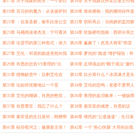
假公式让打工人破防
第17章 关于我妹的前夫：一个穿白
第18章 关于我妹点外卖让金主付钱
袜喷皮革香水的肋骨断裂者
这回事
第19章 百元钞的魔力：从送披萨到
第20章 致命拥抱：我的腰间挂件是
走私红酒只需一秒
病娇
第21章 ：在洛圣都，偷车比坐公交
第22章 窃听风云：当病娇的监控癖
更安全！
遇上警察的系统外挂
第23章 马桶阅读者杰克：宁可看沐
第24章 软饭硬吃指南：西部分局之
浴露配方也不翻书的变形金刚之主
虎の灵活底线实操教学
第25章 论货币的第三种形式：体力
第26章 赢麻了！杰克大将军“哄堂
大孝”的解决方案
第27章 艾伦：邻居的跑道突然向我
第28章 萝丝的“跑道”维护报告：昨
表弟开放！
夜损耗评估与晨间保养暂停
第29章 肖恩的忠告VS查理的“出
第30章 足球场边的“帽子戏法”邀约
价”：论如何优雅地鸽掉小侄子
第31章 猎物缺货中：仅剩艾伦在
第32章 比分算什么？冰淇淋才是头
售！
等大事！
第33章 论如何优雅地让一个堂
第34章 艾伦的悲鸣：老婆不爱男人
口“消失”：找二手车商就对了！
了！肖恩的担忧：别撞水泥地！
第35章 艾伦的嘲讽，肖恩的憋笑，
第36章 查理的血泪账单：一顿饭喂
杰克的吃货脑，查理的懵圈：完美闭
饱三个“黑洞”
第37章 肖恩警官：我忘了什么？
第38章 索菲亚的城堡，肖恩的议
环！
哦，只是我外甥女的生日而已！
室：一个生日派对的双重奏
第39章 索菲亚的生日派对：附赠帮
第40章 维托的“公道速递”：生日派
派清理与司法复仇服务
对特快专线，肖恩亲情价——只要友
第41章 硅谷暗河之：健康新主张！
第42章 一个‘热心快肠’大哥的自我