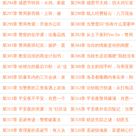
导能举起你三倍的重量时说他坏话
乖，妻子揩油，丈夫麻木
第294章 感恩节特供：火鸡、家庭
第296章 感恩节大戏：切火鸡引发
争吵和一场祼照误会
的家族黑历史大曝光
第297章 警局新劳模：上班、健
第298章 线人经费疑云：八万现金
身、看档案，顺便把办公室装修成养
与一个昏迷的人
第299章 警局奇观：开放办公区
第300章 当警督问“你有什么需要申
老房！
的“大记忆恢复术”
诉”时，毒虫掀起了衣服
第301章 警督的化学课：论毒品残
第302章 从土下座到Yes Sir：警局
留与某些国家的“国情”
一日伦理剧
第303章 警局夜班纪实：披萨、蛋
第304章 当你的情敌是你的闺蜜，
挞和看不见的按摩床
你的上司是你的保护伞
第305章 教室后排的商业计划书：
第306章 当校长还在嘴硬“我校没有
论格洛克与甲基苯乙胺的捆绑销售
害群之马”时，特警队已包围教学
第307章 哈维尔的最后35秒：从“这
第308章 当太奶招手时，马蒂亚斯
楼！
人谁啊”到“脸贴地砖”！
喊的是“我能说句话吗”
第309章 防暴车内的三方会谈：发
第310章 洛圣都毒圈内卷实录：刚
抖的校草、淡定的毒贩、沉默的特警
冲出康普顿，就冲进了火葬场
第311章 当警察的工资条遇上农场
第312章 论钞能力快递：从打电话
主的支票本！
到送钱只需一首歌的时间
第313章 平安夜不平安：肖恩一个
第314章 平安夜警局爆满：肖恩一
电话，全警局中高层原地加班！
个汇报，差点把洛圣都高层一锅端
第315章 平安夜的突袭：当“社区送
第316章 平安夜外卖历险记：当警
温暖”变成“LAPD上门送手铐”
察敲门，后厨全员演技爆发
第317章 圣诞奇迹：警察破案太
第318章 赃款失踪之谜：劫匪互
快，银行经理的豪宅梦碎了！
咬，经理狂喜，只有死人知道‘真相’
第319章 查理家的圣诞节：有人去
第320章 圣诞惊魂夜：富婆精心打