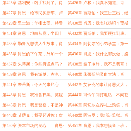
拉尔森：拜拜了您嘞！
中人——贾斯伯的行动差点翻车实录
第425章 基利安：凶手找到了。肖
第426章 卢梭：我真不知道。肖
恩：这么快，别是第二个辛普森吧？
恩：你手下知道就行！
第427章 肖恩：给市民买新车。卢
第428章 贾斯伯：我三进三出，经
梭&阿切尔：我TM被代表了？
验丰富。洛圣都警局：你出来得正是
第429章 里士满：羊排太硬。特警
第430章 肖恩：我表张扬吗？贾斯
时候
队：没事，监狱的饭更硬
伯：张扬到我想犯罪。
第431章 肖恩：坦白从宽，坐四十
第432章 贾斯伯：我要硬扛到底。
年牢就出来了。贾斯伯：你管这叫坦
勒鲁瓦：那我先招了，你慢慢扛
第433章 勒鲁瓦想讲人生故事，肖
第434章 阿切尔的小弟学堂：第一
白？
恩：你的人生故事将在监狱里继续
课，谁都可以惹，别惹肖恩！
第435章 肖恩的下午茶，外加一个
第436章 肖恩：我什么都没做，嫂
穿脚蹼的侄子！
子你冷静点！
第437章 朱蒂斯：你能再说点吗？
第438章 嫂子冷静，我不是我哥！
肖恩：普希金都搬出来了，还不行？
第439章 肖恩：我有游艇。杰克：
第440章 朱蒂斯的吸血大法，肖
梅尔尼克？不相干！
恩：算了还是留着艾伦两个腰子吧！
第441章 朱蒂斯：今天的事烂心
第442章 艾萨克的事让肖恩火大，
里；肖恩：嫂子，周边忘拿了！
好在有灭火器！
第443章 肖恩：我准备扫黑。莫妮
第444章 可怜午间打电话，不问苍
卡：你先扫鬼吧！
生问鬼神！
第445章 肖恩：我是警察，不是神
第446章 阿切尔在葬礼上憋笑，肖
父，但我能物理超度
恩在案发现场“抓鬼”
第448章 艾萨克：我要起诉你！次
第449章 阿波罗：我想进监狱。肖
级寄生兽：你千万别撤诉！
恩：不，你不想。
第450章 资本市场的良心——肖恩·
第451章 肖恩：我本想摸鱼下班，