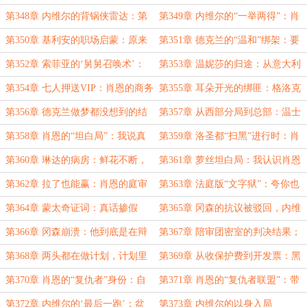
不该提醒安东，他要找的人就在旁
埋入坑中，等待杰弗里签收
第348章 内维尔的背锅侠雷达：第
第349章 内维尔的“一举两得”：肖
边？
一反应永远是兰道夫
恩活着就收编，肖恩死了就扫黑
第350章 基利安的职场启蒙：原来
第351章 德克兰的“温和”绑架：要
拒绝收买的代价，是被人盯上
活的，要完整的，要能上谈判桌的
第352章 索菲亚的‘舅舅召唤术’：
第353章 温妮莎的归途：从意大利
刚说想舅舅，舅舅的仇人就来了
面到连环枪战，只需一个右转
第354章 七人押送VIP：肖恩的商务
第355章 耳朵开光的绑匪：格洛克
车待遇
和M1911，听声辨枪
第356章 德克兰做梦都没想到的结
第357章 从西部分局到总部：温士
局
顿追过来骂人
第358章 肖恩的“坦白局”：我说真
第359章 洛圣都“扫黑”进行时：肖
话，你们不信，那去问活口啊
恩还没倒，街面先清净了
第360章 琳达的病房：鲜花不断，
第361章 萝丝坦白局：我认识肖恩
补品不停，情敌上门
比你早，而且不会放手！
第362章 拉了也能赢：肖恩的庭审
第363章 法庭版“文字狱”：夸你也
底气
成罪证！
第364章 蒙太奇证词：真话掺假
第365章 冈森的抗议被驳回，内维
话，杀人诛心
尔的巴掌甩出去
第366章 冈森崩溃：他到底是在辩
第367章 陪审团密室的判决结果；
护还是在竞选？
洛圣都的好姨妈！
第368章 两头都在做计划，计划里
第369章 从收保护费到开发票：黑
都有对方
帮也开始搞“正规化”
第370章 肖恩的“复仇者”身份：自
第371章 肖恩的“复仇者联盟”：带
带编制，上门执法
上特警队，杀回内部事务部
第372章 内维尔的‘最后一跑’：盆
第373章 内维尔的以身入局