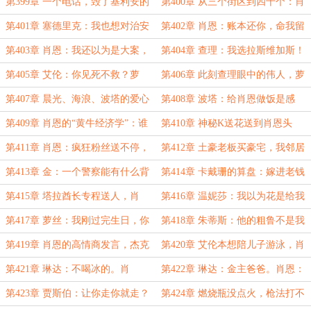
面前摆资历。
——肖恩与DEA的三七之约
第399章 一个电话，毁了基利安的
第400章 从三个街区到四十个：肖
晋升路！
恩的扫荡，塞德里克的扩张
第401章 塞德里克：我也想对治安
第402章 肖恩：账本还你，命我留
做贡献。肖恩：你不够格。
着。塞德里克：谢谢啊。不平静的夜
第403章 肖恩：我还以为是大案，
第404章 查理：我选拉斯维加斯！
晚！
结果是艾伦被人“接力”了
第405章 艾伦：你见死不救？萝
第406章 此刻查理眼中的伟人，萝
丝：洛圣都的夜，我比你更危险
丝的邀约！
第407章 晨光、海浪、波塔的爱心
第408章 波塔：给肖恩做饭是感
早餐——肖恩的“美好”周末
恩，给艾伦做饭是施舍——别搞混
第409章 肖恩的“黄牛经济学”：谁
第410章 神秘K送花送到肖恩头
了！
坏规矩，谁就别想吃这碗饭
疼：这算性骚扰吗？在线等
第411章 肖恩：疯狂粉丝送不停，
第412章 土豪老板买豪宅，我邻居
一查竟然是名媛
是演员！
第413章 金：一个警察能有什么背
第414章 卡戴珊的算盘：嫁进老钱
景？克丽丝：你猜他姨妈为什么敢来
家族，代孕生子，吃绝户
第415章 塔拉酋长专程送人，肖
第416章 温妮莎：我以为花是给我
警告
恩：好歹喝口水再走？塔拉：不了，
的，结果只是让我看一眼
第417章 萝丝：我刚过完生日，你
第418章 朱蒂斯：他的粗鲁不是我
我赶路
就来借人？资深按摩师：紧急情况！
教的。艾伦：那一定是查理
第419章 肖恩的高情商发言，杰克
第420章 艾伦本想陪儿子游泳，肖
的撒币行为；
恩一句话让他回去继续还贷！
第421章 琳达：不喝冰的。肖
第422章 琳达：金主爸爸。肖恩：
恩：？服务员：祝您好运
别喷了，我受不了！
第423章 贾斯伯：让你走你就走？
第424章 燃烧瓶没点火，枪法打不