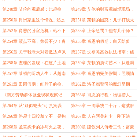
个假期，都从被枪着指开始？
务，且店员可能抢先开火！
第248章 艾伦的观后感：比起枪
第249章 艾伦的财富观崩塌现场，
战，副驾驶的棉花糖攻击更致命！
欢迎来到霍斯特农场；
第250章 肖恩家里这个情况...还是
第251章 莱顿的困惑：儿子打钱太
太复杂了！
快，打断了我的传承教学
第252章 肖恩的卧室危机：站不下
第253章 上帝惩罚？他有几个师？
的不止是人，还有修罗场！
肖恩——我拔枪老鼻子快了！
第254章 绩点不高，荣誉不少！肖
第255章 肖恩的假期：白天陪萝
恩：我父亲与校长的友好协商！
丝，晚上被妈训！
第256章 关于我老大对着瓜达卢佩
第257章 戈壁滩高效执法指南：线
圣母发誓后，让我独自殿后这件事！
人提供坐标，局长负责咆哮！
第258章 查理的发现：在这片土地
第259章 莱顿的质询艺术：从遗嘱
上，你父亲的脸比信用卡好刷！
变更、头版血照到未来儿媳
第257章 莱顿的听劝人生：从越南
第260章 肖恩的完美假期：照顾情
雨林到比特币，儿子说啥我听啥
人、瘫痪兄弟、游客查理和整片农
第261章 田园假期：红脖子的枪、
第262章 洛圣都警司的魔幻星期
场！
少年的梦、康迪经纪人和一通救命电
六：从家庭聚餐到监狱捞人！
《南方劳动群体就业现状观察记
第263章 肖恩的行程：物理捞人。
话！
录》请假一天，不好意思！
萝丝的被动：精神“暴击”。
第264章 从‘疑似蛇头’到‘贵宾误
第265章 一周暴瘦二十斤，这减肥
抓’：身份转换只需一个电话！
营有点费命；铁窗泪2.0版本！
第266章 路易十四投胎？不，是拘
第267章 人在阿美莉卡，刚下法
留所饿鬼还阳
庭，载客载出联邦重罪！
第268章 圣莫妮卡的冰与火之夜，
第269章 建议列入侍者工伤：富豪