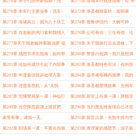
关于小女友以为全球恒温22度这件
的精神攻击！
第270章 杀手们的带薪假期：洗
第271章 洛城车行就业指南：论‘带
事！
车、闲聊与腰间硬物
枪上班’的必要性与实操！
第270章 本车行主要业务：洗车、
第272章 洛圣都致富经：面朝展
卖奔驰与一些不便细说的服务！
厅，‘债主’上门
第273章 洛城风云：因为八十块工
第274章 德鲁伊旧约：大树可种，
资，我差点被老板种进绿化带
工资不可欠！
第275章 在老板的鸿门宴和我情人
第276章 公司有你，三生有债：论
的床之间，我选择了升职幻想！
经理如何用公款精准踩中股市所有大
第277章关于我老板肿着脸说要‘提
第278章 关于我挨打后去进修，下
雷！
拔’我这件事！
属却收到“家庭大礼包”这件事
第279章 感恩节求生指南：如何帮
第280章 警督の低调：我只是想调
兄弟在渣女人设和天台飞人之间周
个档案，怎么就成了反面教材？
第281章 论如何成功引起了内部事
第282章 洛圣都特色司法：你的投
旋！
务部主管的注意（方式不太对）
诉已转交被投诉人处理！
第283章 年度最佳投诉处理方案：
第284章 追求者电梯内观摩：我的
用子弹完成思想教育！
女神是如何被接走的？
第285章 进度条危机：从“太快
第286章 洛圣都爱情故事：先倒车
了”到“现在吗？”
后谈责任！
第287章 空降警局第一课：神仙打
第288章 新官上任第一课：胖领导
架，我当咸鱼？
的手与可疑的咖啡
第289章 当空降恶霸遇上摸背肥
第290章 当扫黑先锋发现自己才是
龙：这破班还能上吗？
黑名单VIP，精卫不填海，感觉不太
家里有事，请假一天。
第291章 新官点菜：全熟牛排与空
对
缺的A组组长
第292章 职场第一课：不要在你领
第293章 查理家的感恩节：浪子装