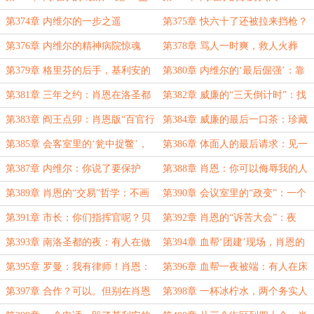
栽被毁，计划败露
第374章 内维尔的一步之遥
第375章 快六十了还被拉来挡枪？
这班不上也罢
第376章 内维尔的精神病院惊魂
第378章 骂人一时爽，救人火葬
夜，肖恩的指桑骂槐！
场！
第379章 格里芬的后手，基利安的
第380章 内维尔的‘最后倔强’：靠
真·二十四小时看守！
犯罪分子养，怎么了？
第381章 三年之约：肖恩在洛圣都
第382章 威廉的“三天倒计时”：找
打黑，老爹在亚利桑那铺路
不到内维尔，就去巴西种可可
第383章 阎王点卯：肖恩版“百官行
第384章 威廉的最后一口茶：珍藏
述”上线
多年，入口尽是苦涩
第385章 会客室里的‘瓮中捉鳖’，
第386章 体面人的最后请求：见一
格里芬的‘完美谢幕’！
面，交代一切
第387章 内维尔：你说了要保护
第388章 肖恩：你可以侮辱我的人
我！肖恩：他已经很给面子了
品，不能侮辱我的眼光
第389章 肖恩的“交易”哲学：不画
第390章 会议室里的“政变”：一个
饼，不骗人，明码标价
警督，一群星星，一张地图
第391章 市长：你们指挥官呢？贝
第392章 肖恩的“诉苦大会”：夜
克：刚出去让你喊出去的那个，就
宵、怨气、再打一针鸡血！
第393章 南洛圣都的夜：有人在做
第394章 血帮‘团建’现场，肖恩的
是..
生意，有人在跑路，有人在等死
不请自来！
第395章 罗曼：我有律师！肖恩：
第396章 血帮一夜被端：有人在床
我有子弹。
上、有人在厕所、有人没摘安全帽！
第397章 合作？可以。但别在肖恩
第398章 一杯冰柠水，两个务实人