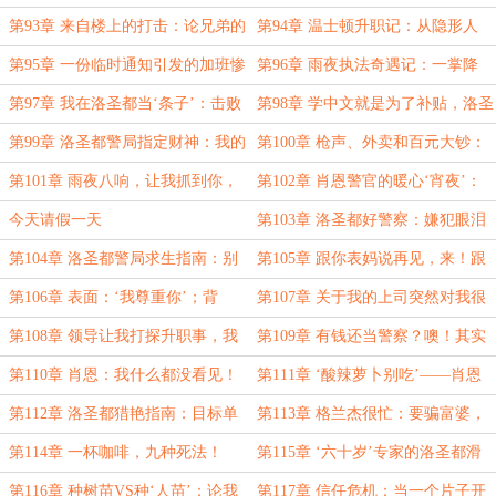
子’
警官的‘身价’危机！
第93章 来自楼上的打击：论兄弟的
第94章 温士顿升职记：从隐形人
幸福生活如何毁了我的睡眠
到‘门神’
第95章 一份临时通知引发的加班惨
第96章 雨夜执法奇遇记：一掌降
案！
服‘卡比兽’
第97章 我在洛圣都当‘条子’：击败
第98章 学中文就是为了补贴，洛圣
卡比兽，甩锅温士顿！
都警督的致富之路！
第99章 洛圣都警局指定财神：我的
第100章 枪声、外卖和百元大钞：
工资只是在卡里走个过场！
洛圣都雨夜实录！
第101章 雨夜八响，让我抓到你，
第102章 肖恩警官的暖心‘宵夜’：
你可就遭老罪了！
一份泰式炒面、外带一份‘银手镯’！
今天请假一天
第103章 洛圣都好警察：嫌犯眼泪
拌面，警官自掏腰包！
第104章 洛圣都警局求生指南：别
第105章 跟你表妈说再见，来！跟
惹肖恩，他会送你‘洪都拉斯单人
我走。
第106章 表面：‘我尊重你’；背
第107章 关于我的上司突然对我很
游’！
后：‘杰弗里，查他三代！’
客气这件事
第108章 领导让我打探升职事，我
第109章 有钱还当警察？噢！其实
反手就是一个‘已读乱回’！
是为了防止自己变咸鱼。
第110章 肖恩：我什么都没看见！
第111章 ‘酸辣萝卜别吃’——肖恩
警员表示：‘我的警棍看见了’！
警官的‘文明执法’和准点下班攻坚战
第112章 洛圣都猎艳指南：目标单
第113章 格兰杰很忙：要骗富婆，
亲妈妈，亏空两万五！
要帮队友，还有提防西装暴徒！
第114章 一杯咖啡，九种死法！
第115章 ‘六十岁’专家的洛圣都滑
铁卢
第116章 种树苗VS种‘人苗’：论我
第117章 信任危机：当一个片子开