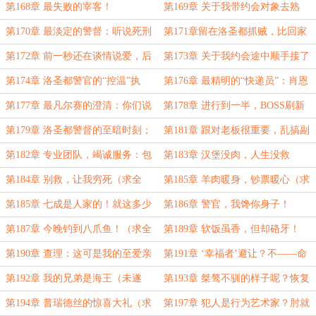
约
料滴——不行！
这‘微波炉适用’就过分了吧？
第168章 最失败的宰客！
第169章 关于我带约会对象去熟
店，结果他差点把店砸了这件事
第170章 最淡定的警督：听说死刑
第171章留在洛圣都抓贼，比回家
犯越狱，我选择先和法官散步！
开收割机更加的开阔天空嘛！
第172章 前一秒还在谈情说爱，后
第173章 关于我约会途中顺手接了
一秒就在计划抓捕绑匪！
个“系统S级任务”这件事
第174章 洛圣都警官的“控温”执
第176章 最精明的“快递员”：肖恩
法：两拳之内，送您梦回摇篮
警督精准投递逃犯，成功偿还人情
第177章 最凡尔赛的澄清：你们说
第178章 进行到一半，BOSS刷新
债。
的没错，我真有背景！
了！
第179章 洛圣都警督的至暗时刻；
第181章 跟对老板很重要，乱搞副
白天坑人晚上挨揍，脸肿才能看星
业下场很不好！
第182章 专业团队，竭诚服务：包
第183章 汉堡没肉，人生没救
星；
挖坑，包埋葬，还附赠一朵倒插花！
第184章 别救，让我穷死（求全
第185章 羊肉暖身，钞票暖心（求
订）
全订！）
第185章 七成是人家的！就这多少
第186章 警官，我馋你身子！
人想跪还没这门路呢！
第187章 今晚钓到八爪鱼！（求全
第189章 软饭虽香，但却硌牙！
订！）
第190章 查理：这可是我的至爱亲
第191章 ‘幸福者’避让？不——命
朋啊！肖恩你不要挖我的墙角啊！
苦者挨骂
第192章 我的兄弟是海王（未遂
第193章 桀骜不驯的样子呢？恢复
版）
一下。（求全订）
第194章 普瑞德丝的惊喜大礼（求
第197章 犯人是行为艺术家？肘就