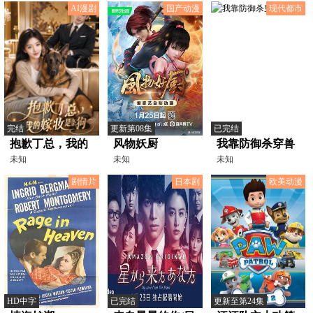
AI漫剧
国产动漫
现代都市
完结
更新第08集
已完结
抱歉丁总，我的
风物妖厨
我靠防御杀穿兽
嫁妆是条狗
未知
未知
世
未知
剧情片
日本剧
欧美动漫
HD中字
已完结
更新至第24集