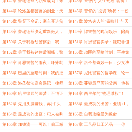
强！
牌暖风机与他的“嫌疑人”
第142章 普瑞德丝的职业规划：来
第143章 警督的“人生规划”套餐：
钱快，还不怕抢！
包教包会，包你崩溃
第144章 论洛圣都警督的副业：天
第145章 警督的“投资”晚餐：一份
使投资人
牛排，两份尊严，和一个谷歌搜索
第146章 警督下乡记：豪车开进贫
第147章 波塔夫人的“毒咖啡”与天
民区，管家请你喝咖啡（不敢不喝
降横财：这个孙婿我认了！
第148章 普瑞德丝决定重新做人，
第149章 悍警督的晚间娱乐：陪两
版）
肖恩决定送坏人‘重新投胎’
位“眼瞎”的街头艺术家玩玩
第150章 关于我抢劫警察后，我
第151章 肖恩警官实录：嫌犯非但
的‘好兄弟’当场给我表演了个原地蒸
不投降，还敢开车逃逸？
第152章 关于我被铐住后嘴贱，警
第153章 劫匪的至暗时刻：平生第
发这
察让我用牙给马路做‘硬度测试’这件
一次，如此期盼被警察抓走
第154章 肖恩警督的雨夜：吓瘫劫
第155章 洛圣都奇妙一日：少女决
事
匪，说服同僚，然后回家继续‘加班’
定重新做人，警局决定重新做‘案’
第156章 巴里的至暗时刻：我的控
第157章 尼比警官的哲学课：论一
诉很认真，警官的“建议”更吓人
名优秀齿轮的自我修养！
第158章 洛圣都法庭奇遇记：律师
第159章 罪犯最严厉的父亲：他甚
VS警督，谁的“语言艺术”更胜一
至连测速雷达的校准报告都准备好
第160章 哈里律师的噩梦：不怕证
第161章 西里尔的“物理维权”！
筹？
了！
据硬，就怕当事人有“神逻辑”
第162章 先用头脑赚钱，再用‘头
第163章 最成功的出警：业绩+1，
脑’赚钱！
功德+∞，附带萝莉的‘盖章认证’
第164章 最成功的出庭：犯人被判
第165章 自我攻略最为致命！
64年，警官获感谢，解锁法官晚餐邀
第166章 加钱滴——可以！偷工减
第167章 工艺品归工艺品——你