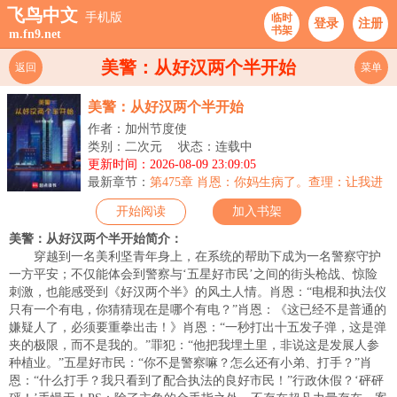
飞鸟中文
手机版
临时
登录
注册
书架
m.fn9.net
美警：从好汉两个半开始
返回
菜单
美警：从好汉两个半开始
作者：加州节度使
类别：二次元
状态：连载中
更新时间：2026-08-09 23:09:05
最新章节：
第475章 肖恩：你妈生病了。查理：让我进
行憋笑挑战吗？有点意思。
开始阅读
加入书架
美警：从好汉两个半开始简介：
穿越到一名美利坚青年身上，在系统的帮助下成为一名警察守护
一方平安；不仅能体会到警察与‘五星好市民’之间的街头枪战、惊险
刺激，也能感受到《好汉两个半》的风土人情。肖恩：“电棍和执法仪
只有一个有电，你猜猜现在是哪个有电？”肖恩：《这已经不是普通的
嫌疑人了，必须要重拳出击！》肖恩：“一秒打出十五发子弹，这是弹
夹的极限，而不是我的。”罪犯：“他把我埋土里，非说这是发展人参
种植业。”五星好市民：“你不是警察嘛？怎么还有小弟、打手？”肖
恩：“什么打手？我只看到了配合执法的良好市民！”行政休假？‘砰砰