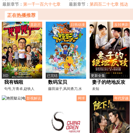
牧羊，为仙道共...
最新章节：
第一千一百六十七章
的一个小小护院...
最新章节：
第四百二十七章 抵达
赤星界墓，界墓魔主！
十五宗盟
正在热播推荐
喜剧片
日韩动漫
反转爽剧
HD
已完结
更新全集
我有钱啦
数码宝贝
妻子的绝地反攻
句号,方青卓,赵铁人
藤田淑子,风间勇刀,水
未知
谷优子,天神有海,前田
影视解说
网球
年代穿越