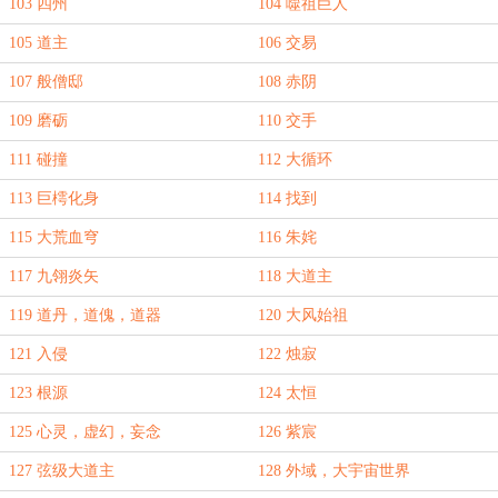
103 四州
104 噬祖巨人
105 道主
106 交易
107 般僧邸
108 赤阴
109 磨砺
110 交手
111 碰撞
112 大循环
113 巨樗化身
114 找到
115 大荒血穹
116 朱姹
117 九翎炎矢
118 大道主
119 道丹，道傀，道器
120 大风始祖
121 入侵
122 烛寂
123 根源
124 太恒
125 心灵，虚幻，妄念
126 紫宸
127 弦级大道主
128 外域，大宇宙世界