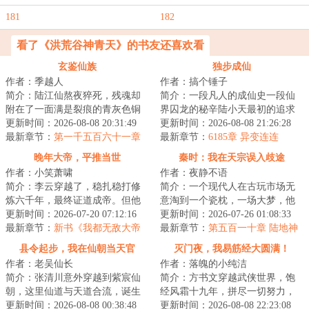
181
182
看了《洪荒谷神青天》的书友还喜欢看
玄鉴仙族
独步成仙
作者：季越人
作者：搞个锤子
简介：陆江仙熬夜猝死，残魂却
简介：一段凡人的成仙史一段仙
附在了一面满是裂痕的青灰色铜
界囚龙的秘辛陆小天最初的追求
镜上，飘落到了浩瀚无垠的修仙
更新时间：2026-08-08 20:31:49
不过是踏上永生的仙道，但披荆
更新时间：2026-08-08 21:26:28
世界。凶险难测...
最新章节：
第一千五百六十一章
斩棘得偿所愿之...
最新章节：
6185章 异变连连
神熙
晚年大帝，平推当世
秦时：我在天宗误入歧途
作者：小笑萧啸
作者：夜静不语
简介：李云穿越了，稳扎稳打修
简介：一个现代人在古玩市场无
炼六千年，最终证道成帝。但他
意淘到一个瓷枕，一场大梦，他
是一个很平庸的大帝。平不掉禁
更新时间：2026-07-20 07:12:16
的灵魂穿越到了一个战火纷飞的
更新时间：2026-07-26 01:08:33
区，打不穿仙域...
最新章节：
新书《我都无敌大帝
年代，这里诸子...
最新章节：
第五百一十章 陆地神
了，还要短板补强？》
仙，乐土（完）
县令起步，我在仙朝当天官
灭门夜，我易筋经大圆满！
作者：老吴仙长
作者：落魄的小纯洁
简介：张清川意外穿越到紫宸仙
简介：方书文穿越武侠世界，饱
朝，这里仙道与天道合流，诞生
经风霜十九年，拼尽一切努力，
仙朝天官，执天道权柄、代天道
更新时间：2026-08-08 00:38:48
却无缘武功大成，只能成为周家
更新时间：2026-08-08 22:23:08