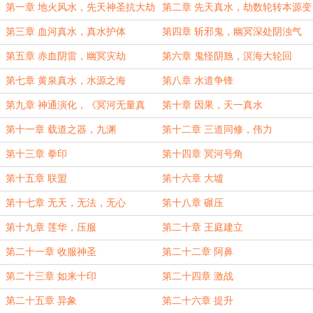
第一章 地火风水，先天神圣抗大劫
第二章 先天真水，劫数轮转本源变
第三章 血河真水，真水护体
第四章 斩邪鬼，幽冥深处阴浊气
第五章 赤血阴雷，幽冥灾劫
第六章 鬼怪阴虺，溟海大轮回
第七章 黄泉真水，水源之海
第八章 水道争锋
第九章 神通演化，《冥河无量真
第十章 因果，天一真水
身》
第十一章 载道之器，九渊
第十二章 三道同修，伟力
第十三章 拳印
第十四章 冥河号角
第十五章 联盟
第十六章 大墟
第十七章 无天，无法，无心
第十八章 碾压
第十九章 莲华，压服
第二十章 王庭建立
第二十一章 收服神圣
第二十二章 阿鼻
第二十三章 如来十印
第二十四章 激战
第二十五章 异象
第二十六章 提升