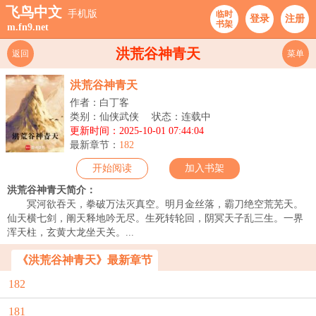
飞鸟中文
手机版
临时
登录
注册
书架
m.fn9.net
洪荒谷神青天
返回
菜单
洪荒谷神青天
作者：白丁客
类别：仙侠武侠
状态：连载中
更新时间：2025-10-01 07:44:04
最新章节：
182
开始阅读
加入书架
洪荒谷神青天简介：
冥河欲吞天，拳破万法灭真空。明月金丝落，霸刀绝空荒芜天。
仙天横七剑，阐天释地吟无尽。生死转轮回，阴冥天子乱三生。一界
浑天柱，玄黄大龙坐天关。...
《洪荒谷神青天》最新章节
182
181