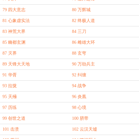
79 四大意志
80 万辉城
81 心象虚实法
82 终极人道
83 神荒大界
84 三刀
85 幽都玄渊
86 雌雄大环
87 灭界
88 玄穹
89 天锋大天地
90 万劫兵主
91 华胥
92 纠缠
93 拉拢
94 战争
95 天殛
96 炎凰
97 历练
98 心境
99 创世之道
100 脐带
101 击溃
102 云汉天墟