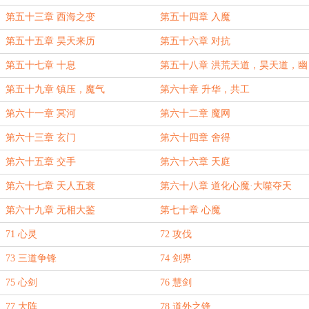
第五十三章 西海之变
第五十四章 入魔
第五十五章 昊天来历
第五十六章 对抗
第五十七章 十息
第五十八章 洪荒天道，昊天道，幽
冥道
第五十九章 镇压，魔气
第六十章 升华，共工
第六十一章 冥河
第六十二章 魔网
第六十三章 玄门
第六十四章 舍得
第六十五章 交手
第六十六章 天庭
第六十七章 天人五衰
第六十八章 道化心魔·大噬夺天
第六十九章 无相大鉴
第七十章 心魔
71 心灵
72 攻伐
73 三道争锋
74 剑界
75 心剑
76 慧剑
77 大阵
78 道外之锋