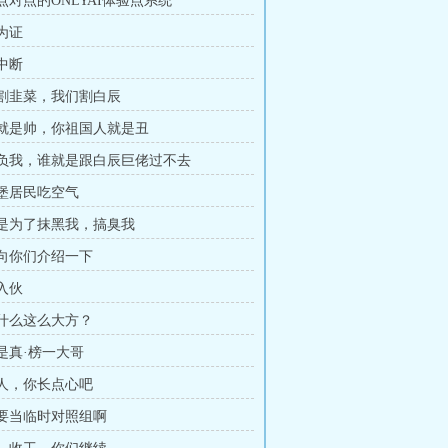
个点对点的ONLYAI体验点系统
石为证
播中断
白辰割韭菜，我们割白辰
白辰就是帅，你祖国人就是丑
谁欺负我，谁就是跟白辰巨佬过不去
叶堡居民吃空气
不就是为了抹黑我，搞臭我
来，向你们介绍一下
白入伙
你为什么这么大方？
才是真·榜一大哥
祖国人，你长点心吧
我不要当临时对照组啊