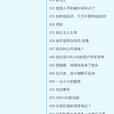
019 新员工
022 祖国人手机被白辰BAN了
025 别和他说话，千万不要和他说话!
028 求职
031 别让主人久等
034 凶手是阿尔伯托·纽曼
037 找沃特公司借钱？
040 挖白辰ONLYAI的用户非常简单
043 想瞌睡，埃德加送来了枕头
046 实力差，连AI都瞧不起你
049 一点小小的腹黑
052 失踪事件
055 ONLYAI新功能
058 白辰巨佬的演讲地点？