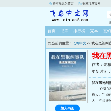
将本站设为首页
收藏飞鸟官网
首页
书库
排行榜
完本
玄幻
您当前的位置：
飞鸟中文
-> 我在黑袍
我在
作者：硬
更新时间：202
我在黑袍纠
“ON
猫人。”白
人：不是正
加入书架