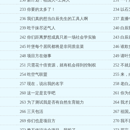
230 新计划：祖国人=工具人
231 一
233 你要的太多了！
234 以
236 我们真的想当白辰先生的工具人啊
237 直
239 吃干抹尽还气人
240 
242 你们距离梦想成真只差一场社会学实验
243 
245 叶堡每个居民都将是非同质韭菜
246 
248 项目方在做事
249 请
251 只需花十倍资源，就有机会得到控制权
252 
254 吃空气联盟
255 
257 现在，说出我的名字
258 老
260 这一定是玄学吧
261 
263 为了测试我是否有自然生育能力
264 我
266 三天包活
267 
269 你们也是项目方
270 