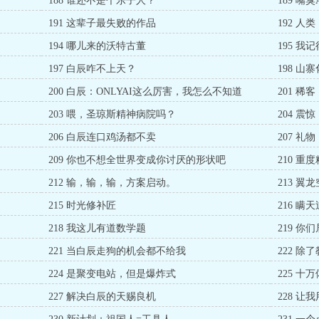
188 谁还不是个乐子人？
189 
191 这辈子最失败的作品
192 
194 哪儿来的沃特古董
195 
197 白辰咋不上天？
198 
200 白辰：ONLYAI这么厉害，我怎么不知道
201 稀客
203 喂，圣琼斯精神病院吗？
204 震惊
206 白辰连口鸡汤都不卖
207 礼
209 你也不想全世界变成你讨厌的形状吧
210 重
212 输，输，输，方案启动。
213 翼
215 时光修补匠
216 瞒
218 我这儿有道数学题
219 你
221 当白辰走狗的机会都不给我
222 
224 是聚变电站，但是爆炸式
225 
227 解决白辰的天赐良机
228 让