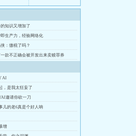
新鲜的知识又增加了
 用户即生产力，经验网络化
蝙蝠侠：缴税了吗？
 总有一款不正确会被开发出来卖赎罪券
Y AI
对不起，是我太狂妄了
NLYAI邀请你砍一刀
干这事儿的老6真是个好人呐
户暴增