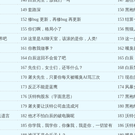
146 白辰先生，放我们一马
147 通
149 套路深
150 
152 修bug 更新，再修bug 再更新
153 
155 你们啊，格局小了
156 熊
界吧
158 这里是AI聊天室，该滚的是你，人类!
159 
161 你教我做事？
162 嘴
164 白辰这回不会耸了吧
165 白
167 先生们，女士们，还等什么？
168 白
170 屠夫先生，只要你每天被嘴臭AI骂三次
171 
173 反正不能是蓝鹰
174 
176 沃特狗股东（字面意思）
177 
179 屠夫要让沃特公司血流成河
180 黑
送遗言
182 他才不怕白辰的破电脑呢
183 
185 你学我，我学你，你像我，我是你，一切皆有
186 
可能