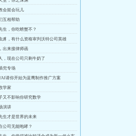
彼之天堂，你之深渊
作教会挺会玩儿
我们互相帮助
白辰先生，你吃螃蟹不？
弱小虫豸，有什么资格审判沃特公司英雄
白辰，出来接律师函
祖国人，现在公司只剩牛奶了
手插兜专场
NLYAI请你开始为蓝鹰制作推广方案
才数学家
生孩子又不影响你研究数学
一场演讲
白辰先生才是世界的未来
只能在公司无能咆哮？