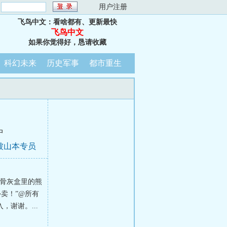
：
用户注册
飞鸟中文：看啥都有、更新最快
飞鸟中文
如果你觉得好，恳请收藏
科幻未来
历史军事
都市重生
中
离被山本专员
子骨灰盒里的熊
卖！”@所有
谢谢。...