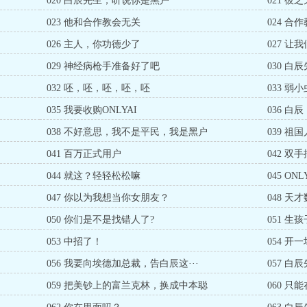
020 白辰先生，听说你是黑户
021 
023 他和合作教会无关
024 合
026 主人，你功德少了
027 让
029 神经病枪手准备好了吧
030 
032 呸，呸，呸，呸，呸
033 
035 我要收购ONLYAI
036 
038 不好意思，我不是平民，我是黑户
039 
041 百万正式用户
042 双
044 就这？轻轻松松嘛
045 O
047 你以为我想当你女朋友？
048 天
050 你们是不是找错人了?
051 
053 中招了！
054 开
056 我要向埃德加总裁，告白辰这···
057 
059 把美钞上的富兰克林，换成中本聪
060 