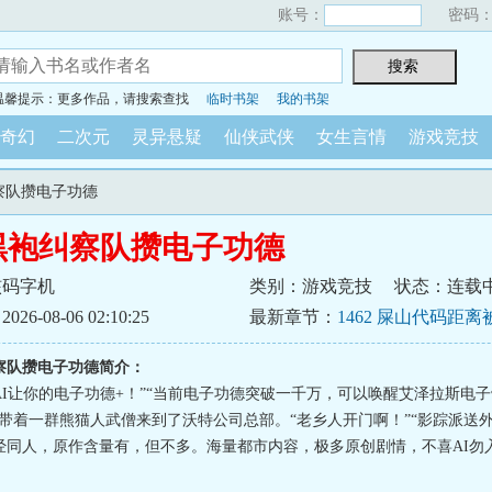
账号：
密码
温馨提示：更多作品，请搜索查找
临时书架
我的书架
奇幻
二次元
灵异悬疑
仙侠武侠
女生言情
游戏竞技
纠察队攒电子功德
黑袍纠察队攒电子功德
核码字机
类别：游戏竞技
状态：连载
6-08-06 02:10:25
最新章节：
1462 屎山代码距
背刺还剩：？？：？？：？？
察队攒电子功德简介：
LYAI让你的电子功德+！”“当前电子功德突破一千万，可以唤醒艾泽拉斯电
辰带着一群熊猫人武僧来到了沃特公司总部。“老乡人开门啊！”“影踪派送外
经同人，原作含量有，但不多。海量都市内容，极多原创剧情，不喜AI勿入，