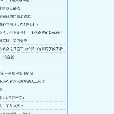
NLYAI，你越来越离谱了
起来白辰是卧底
 立刻回纽约向白辰道歉
本将心向明月，奈何明月···
不要反抗，也不要挣扎，不然倒霉的是你自己
时间研究所，第四分部
鲨合作教会这只霸王龙给我们这些两脚猴子看
1.0混合版
NLYAI不是那种随便的AI
天底下怎么有这么嘴臭的人工智能
墙
撒币 (本章四千字）
到底发生了甚么事？