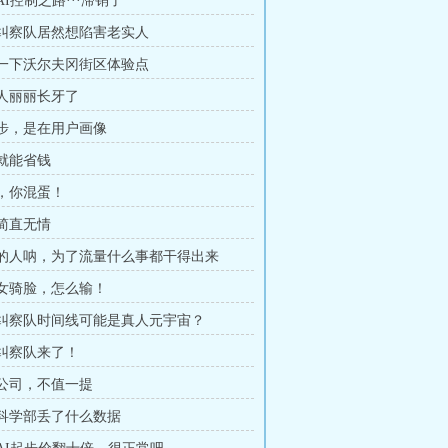
往AI控制之路···滞销了
黑袍纠察队居然想陷害老实人
结算一下沃尔夫冈街区体验点
猫人丽丽长牙了
这一步，是在用户画像
臭就能省钱
辰，你混蛋！
辰简直无情
现在的人呐，为了流量什么事都干得出来
风暴女骑脸，怎么输！
黑袍纠察队时间线可能是真人元宇宙？
袍纠察队来了！
沃特公司，不值一提
沃特科学部丢了什么数据