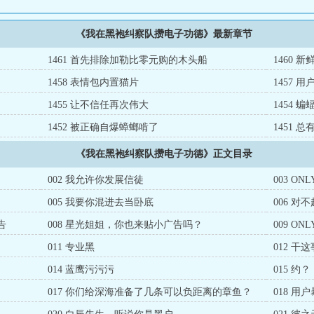
《我在黑袍纠察队攒电子功德》最新章节
1461 首先排除加勒比零元购的木头船
1460 
1458 表情包内置猫片
1457
1455 让不信任再次伟大
1454 
1452 被正确自爆蟑螂啃了
1451
《我在黑袍纠察队攒电子功德》正文目录
002 我允许你发展信徒
003 ONL
005 我要你混进去当卧底
006 
告
008 星光姐姐，你也来贴小广告吗？
009 O
011 专业黑
012 
014 蓝鹰污污污
015 约？
017 你们给深海准备了几条可以负距离的章鱼？
018 用