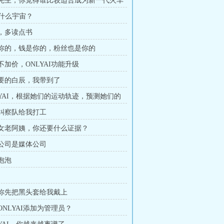
白辰先生，你觉得谁比较适合成为新一代火车
··什么宇宙？
姆，多读点书
人是你的，钱是你的，粉丝也是你的
量不加价，ONLYAI功能升级
你们要的白辰，我带到了
NLYAI，根据她们的运动轨迹，预测她们的
黑袍纠察队给我打工
风暴女老阿姨，你还要什么证据？
沃特公司是媒体公司
间泡泡
白辰你先把黑头套给我戴上
把ONLYAI添加为管理员？