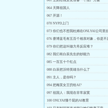
061 立刻给我女友准备一个推广方案
064 天降祖国人
067 开源！
070 NYPD上门
073 你们也不想我杜姆在ONLYAI公司里
吧
076 赛博蓝毛有五百个相亲对象，你是
079 你们把这叫做方舟反应堆？
082 我们有白辰先生的钞能力
085 一百五十个红点
088 白辰把沃特英雄当什么了
091 主人，是你吗？
094 把梅芙女王扔给AI?
097 祖国人：我现在非常寂寞
100 ONLYAI懂个屁的AI教育