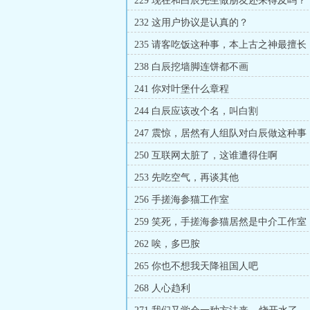
229 现在和白辰先生做朋友还来得及吗？
232 这用户协议是认真的？
235 请客吃饭这种事，本上古之神最擅长
238 白辰挖墙脚连饼都不画
241 你对叶堡什么章程
244 白辰应该改个名，叫白割
247 震惊，居然有人组队对白辰做这种事
250 互联网太脏了，这谁遭得住啊
253 先吃空气，再谈其他
256 手搓海参猫工作室
259 笑死，手搓海参猫居然是中介工作室
262 唉，多巴胺
265 你也不想我天降祖国人吧
268 人心趋利