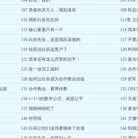
104 白辰，真的···
105 O
107 英俊的东方人，我知道你
108 听
110 我听白辰先生的
111章
113 核心要素只有一个
114 我
116 白辰先生，这是我应该做的
117 
119 你高估白辰这黑户了
120 
122 原来还有这么厉害的后手！
123 
125 发一波员工福利
126 合作
128 如何让白辰成为合作教会信徒
129 驴车
知道
131 合作教会，赛博传教
132 O
134 1+1=2的数学公式，就是公平
135 
137 我精神病犯了
138 黄金
140 对照组
141 大
143 白辰让你们这些废物有了价值
144 