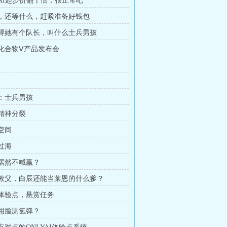
嘴臭AI起步价翻十倍，很正常吧
人类，还等什么，赶紧准备好钱包
我记得她有个队长，叫什么士兵男孩
山寨化合物Ⅴ产品发布会
物：士兵男孩
度精神分裂
龙空间
天过海
们居然不喊赢？
除了教父，白辰还能当莱恩的什么爹？
十万体验点，悬赏任务
我用脸测氢弹？