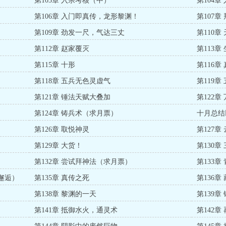
第103章 入宗考核（中）
第104
第106章 入门即真传，龙形黎渊！
第107
第109章 劲发一尺，气达三丈
第110
第112章 赵家覆灭
第113
第115章 十形
第116章
第118章 五兵无色灵虚气
第119章
第121章 锤法天赋大叠加
第122
第124章 铸兵术（求月票）
十月总结
第126章 取悦神灵
第127
第129章 大货！
第130
第132章 尝试拜神法（求月票）
第133
邂逅）
第135章 真传之死
第136章
第138章 黎渊的一天
第139
第141章 抵御水火，通灵术
第142章