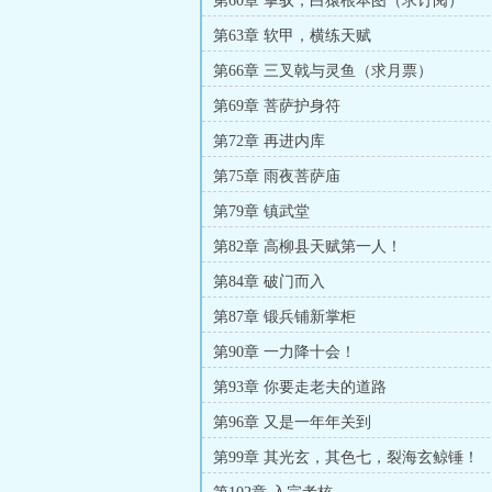
第60章 掌驭，白猿根本图（求订阅）
第63章 软甲，横练天赋
第66章 三叉戟与灵鱼（求月票）
第69章 菩萨护身符
第72章 再进内库
第75章 雨夜菩萨庙
第79章 镇武堂
第82章 高柳县天赋第一人！
第84章 破门而入
第87章 锻兵铺新掌柜
第90章 一力降十会！
第93章 你要走老夫的道路
第96章 又是一年年关到
第99章 其光玄，其色七，裂海玄鲸锤！