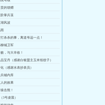
内院考核
 张贲的馈赠
 二阶掌兵箓
江湖风波
风雨
 打打杀杀的事，离道爷远一点！
 高柳城卫军
 惨败，与大丰收！
 上品宝丹（感谢白银盟主玉米馅饺子）
 变化（感谢水表抄表员）
 锻兵铺内库
 惊人的效果
 白猿击熊！
（3号凌晨）