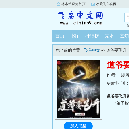
将本站设为首页
收藏飞鸟官网
首页
书库
排行榜
完本
玄幻
您当前的位置：
飞鸟中文
-> 道爷要飞升
道爷
作者：裴
更新时间：202
道爷要飞升
“弟子
加入书架