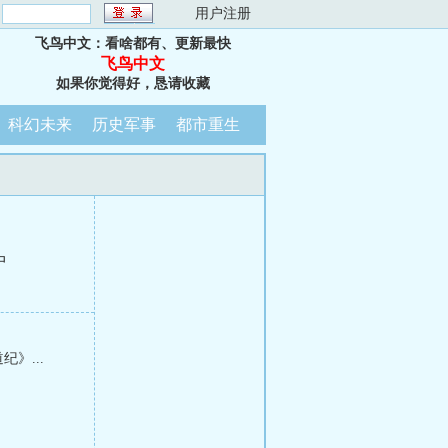
：
用户注册
飞鸟中文：看啥都有、更新最快
飞鸟中文
如果你觉得好，恳请收藏
科幻未来
历史军事
都市重生
中
》...