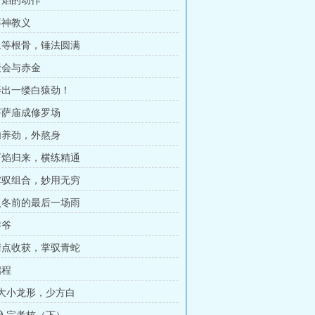
 曹焰的动作
拜神教义
 上等根骨，锤法圆满
 聚会与赤金
 养出一缕白猿劲！
 菩萨庙成修罗场
 内养劲，外熬身
 曹焰归来，横练精通
 掌驭组合，妙用无穷
 入冬前的最后一场雨
黎爷
 清点收获，掌驭青蛇
启程
章 大小龙形，少方白