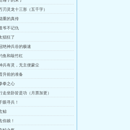
 抢锤子的来了
章 万刃灵龙十三形（五千字）
 稳重的真传
 道爷不记仇
 太猖狂了
章 冠绝神兵谷的极速
 钓鱼和敲竹杠
章 神兵有灵，无主便蒙尘
 晋升前的准备
 拳拳之心
章 行走坐卧皆是功（月票加更）
 千眼寻兵！
 玄鲸
 去你娘！