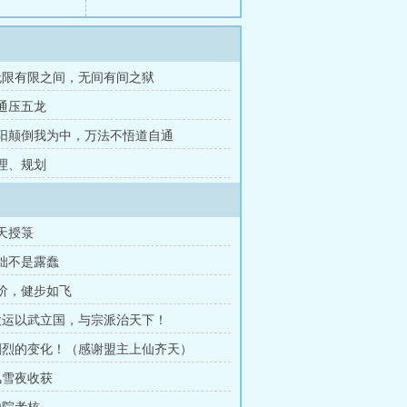
 无限有限之间，无间有间之狱
神通压五龙
阴阳颠倒我为中，万法不悟道自通
梳理、规划
苍天授箓
藏拙不是露蠢
一阶，健步如飞
 大运以武立国，与宗派治天下！
 剧烈的变化！（感谢盟主上仙齐天）
 风雪夜收获