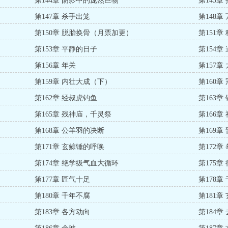
第144章 阴影中的庞然巨物
第145章
第147章 杀手出笼
第148
第150章 脱胎换骨（月票加更）
第151章
第153章 平静的日子
第154章
第156章 年关
第157章
第159章 内壮大成（下）
第160
第162章 经叔虎钓鱼
第163章
）
第165章 残神庙，千灵祭
第166
第168章 公羊羽的决断
第169章
第171章 玄鲸锤的呼唤
第172章
第174章 绝学级气血大循环
第175
第177章 匠气十足
第178章
第180章 千年不腐
第181章
第183章 各方动向
第184章