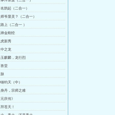
 大事件余波（二合一）
 声名鹊起（二合一）
 祖师爷显灵？（二合一）
 在路上（二合一 ）
 龙禅金刚经
龙虎新秀
人中之龙
 墨玉麒麟，龙行烈
百兽堂
通脉
 神锤钧天（中）
 金身丹，宗师之难
 《元庆传》
 再拜苍天！