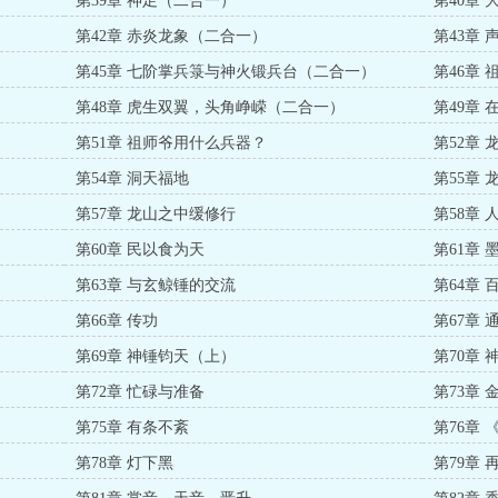
第39章 神足（二合一）
第40章
第42章 赤炎龙象（二合一）
第43章
第45章 七阶掌兵箓与神火锻兵台（二合一）
第46章
第48章 虎生双翼，头角峥嵘（二合一）
第49章
第51章 祖师爷用什么兵器？
第52章
第54章 洞天福地
第55章 
第57章 龙山之中缓修行
第58章 
第60章 民以食为天
第61章
第63章 与玄鲸锤的交流
第64章 
第66章 传功
第67章 
第69章 神锤钧天（上）
第70章
第72章 忙碌与准备
第73章
第75章 有条不紊
第76章
第78章 灯下黑
第79章