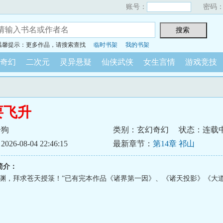
账号：
密码
温馨提示：更多作品，请搜索查找
临时书架
我的书架
奇幻
二次元
灵异悬疑
仙侠武侠
女生言情
游戏竞技
要飞升
屠狗
类别：玄幻奇幻
状态：连载
6-08-04 22:46:15
最新章节：
第14章 祁山
简介：
黎渊，拜求苍天授箓！”已有完本作品《诸界第一因》、《诸天投影》《大道纪