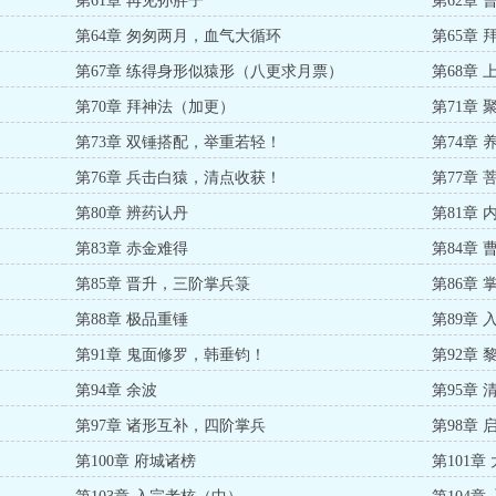
第61章 再见孙胖子
第62章
第64章 匆匆两月，血气大循环
第65章 
第67章 练得身形似猿形（八更求月票）
第68章
第70章 拜神法（加更）
第71章
第73章 双锤搭配，举重若轻！
第74章
第76章 兵击白猿，清点收获！
第77章
第80章 辨药认丹
第81章
第83章 赤金难得
第84章
第85章 晋升，三阶掌兵箓
第86章
第88章 极品重锤
第89章
第91章 鬼面修罗，韩垂钧！
第92章 
第94章 余波
第95章
第97章 诸形互补，四阶掌兵
第98章 
第100章 府城诸榜
第101