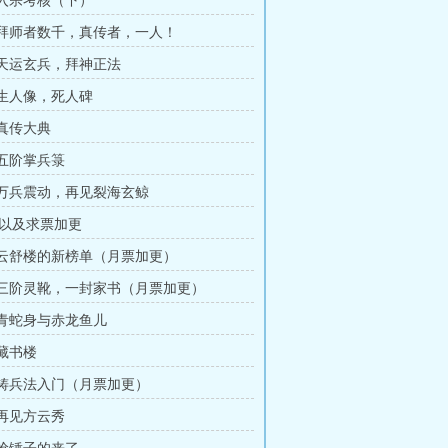
章 入宗考核（下）
章 拜师者数千，真传者，一人！
章 天运玄兵，拜神正法
章 生人像，死人碑
 真传大典
 五阶掌兵箓
章 万兵震动，再见裂海玄鲸
以及求票加更
章 云舒楼的新榜单（月票加更）
章 三阶灵靴，一封家书（月票加更）
章 青蛇身与赤龙鱼儿
 藏书楼
章 铸兵法入门（月票加更）
 再见方云秀