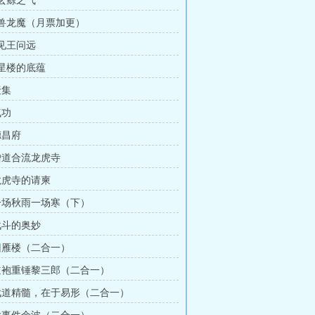
 玄鲸之气
万兽龙魔（月票加更）
再见王问远
摘星楼的底蕴
聚集
气功
德昌府
 僧道合流龙虎寺
 龙虎寺的请柬
 一场秋雨一场寒（下）
 战斗的奥妙
 回雁楼（二合一）
 道袍重锤黎三郎（二合一）
 武道精髓，在于易形（二合一）