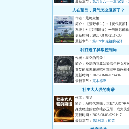
最新章节：
第六百八十一章 家宴（
主冰衫沐雪加更）（四合一）
人在荒岛，灵气怎么复苏了？
作者：最终永恒
简介：【荒野求生】+【灵气复苏】
系统】+【文明建设】一艘国际邮
遇意外，船上的六千名...
更新时间：2026-08-06 21:17:30
最新章节：
第169章 先祖的遗泽
我打造了异常控制局
作者：星空的云朵儿
简介：圣洁的羽翼沾染着年轻女巫
贪婪的魔鬼在酒吧和舞池中蛊惑着
灵魂。最深邃的海沟中伫...
更新时间：2026-08-04 07:44:07
最新章节：
完本感应
社主大人强的离谱
作者：甜父
简介：Ai时代降临，大批“人类”牛
身患绝症的程序猿苏玉阳，成为失
的一员，好在他拥有一...
更新时间：2026-08-03 02:21:17
最新章节：
第136章：船票