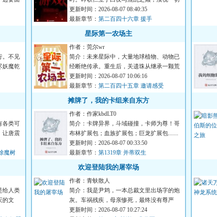
失去与背叛。“人性是我...
更新时间：2026-08-07 08:40:35
最新章节：
第二百四十六章 援手
星际第一农场主
作者：莞尔wr
行。不见
简介：未来星际中，大量地球植物、动物已
尽妖魔乾
经断绝传承。重生后，关遗珠从继承一颗荒
废星球开始，让断绝的地...
更新时间：2026-08-07 10:06:16
最新章节：
第二百四十五章 邀请感受
摊牌了，我的卡组来自东方
作者：作家kbdLT0
有各类可
简介：卡牌异界，斗域碰撞，卡师为尊！哥
，让唐震
布林扩展包；血族扩展包；巨龙扩展包.......
而穿越来此的陆承身...
更新时间：2026-08-07 00:33:50
除魔树
最新章节：
第1319章 并蒂双生
欢迎登陆我的屠宰场
作者：青蚨散人
是给人类
简介：我是尹鸩，一本总裁文里出场字的炮
灭的文
灰。车祸残疾，母亲惨死，最终没有尊严
的‘被消失’这是我的既定...
更新时间：2026-08-07 10:27:24