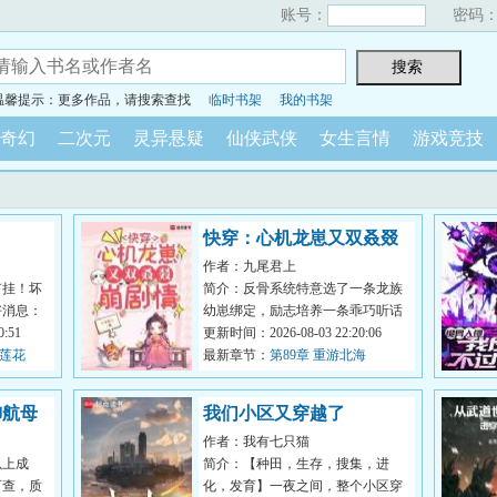
账号：
密码
温馨提示：更多作品，请搜索查找
临时书架
我的书架
奇幻
二次元
灵异悬疑
仙侠武侠
女生言情
游戏竞技
快穿：心机龙崽又双叒叕
作者：九尾君上
崩剧情
有挂！坏
简介：反骨系统特意选了一条龙族
好消息：
幼崽绑定，励志培养一条乖巧听话
打开为入
:51
的小棉袄，为祂疯，为祂狂，为祂
更新时间：2026-08-03 22:20:06
【莲花
哐哐撞大...
最新章节：
第89章 重游北海
御航母
我们小区又穿越了
作者：我有七只猫
以上成
简介：【种田，生存，搜集，进
可查，质
化，发育】一夜之间，整个小区穿