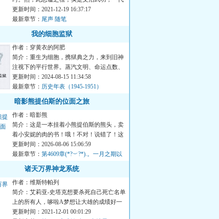
枭雄。比之无数上谥之庸才...
更新时间：2021-12-19 16:37:17
最新章节：
尾声 随笔
我的细胞监狱
作者：穿黄衣的阿肥
简介：重生为细胞，携狱典之力，来到旧神
注视下的平行世界。蒸汽文明、命运点数、
惊悚空间、异魔鬼怪、旧...
更新时间：2024-08-15 11:34:58
最新章节：
历史年表（1945-1951）
暗影熊提伯斯的位面之旅
作者：暗影熊
简介：这是一本挂着小熊提伯斯的熊头，卖
着小安妮的肉的书！哦！不对！说错了！这
其实是一本挂着提伯斯的...
更新时间：2026-08-06 15:06:59
最新章节：
第4609章(*?︶?*).。一月之期以
至
诸天万界神龙系统
作者：维斯特帕列
简介：艾莉亚-史塔克想要杀死自己死亡名单
上的所有人，哆啦A梦想让大雄的成绩好一
点，蜘蛛女侠格温想救回...
更新时间：2021-12-01 00:01:29