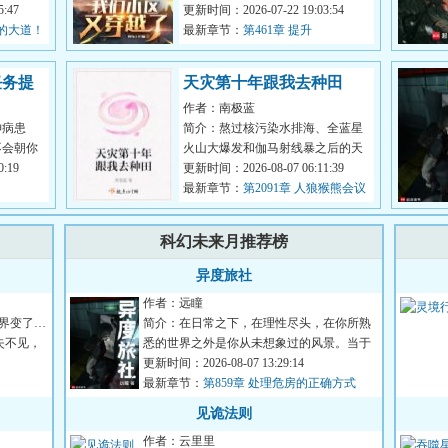
了修仙世
:47
越到了生物异常的原始荒野世界，
更新时间：2026-07-22 19:03:54
正的大道！
生存，成为...
最新章节：
第461章 提升
任务提
天灾第十年跟我去种田
作者：南极蓝
神病患
简介：熬过核污染水排海、全蓝星
不会朝你
火山大爆发和伽马射线暴之后的天
很多奇怪
:19
灾第十年，夏青昂首挺胸走出安全
更新时间：2026-08-07 06:11:39
区。谁都...
最新章节：
第2091章 人狼猴熊会议
3
科幻未来月推荐榜
异度旅社
作者：远瞳
界变了…
简介：在日常之下，在理性尽头，在你所熟
失不见，
悉的世界之外是你从未想象过的风景。当于
生第一次打开那扇门的时...
更新时间：2026-08-07 13:29:14
最新章节：
第859章 处理危房的正确方式
见诡法则
作者：云里里