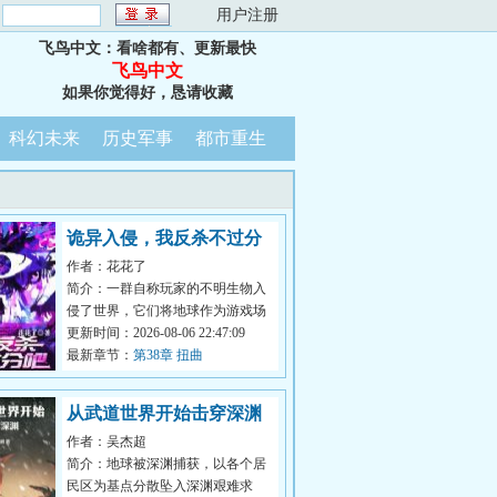
：
用户注册
飞鸟中文：看啥都有、更新最快
飞鸟中文
如果你觉得好，恳请收藏
科幻未来
历史军事
都市重生
诡异入侵，我反杀不过分
作者：花花了
吧？
简介：一群自称玩家的不明生物入
侵了世界，它们将地球作为游戏场
地，展开一场争夺卡牌的游戏。风
更新时间：2026-08-06 22:47:09
翎意外获...
最新章节：
第38章 扭曲
从武道世界开始击穿深渊
作者：吴杰超
简介：地球被深渊捕获，以各个居
民区为基点分散坠入深渊艰难求