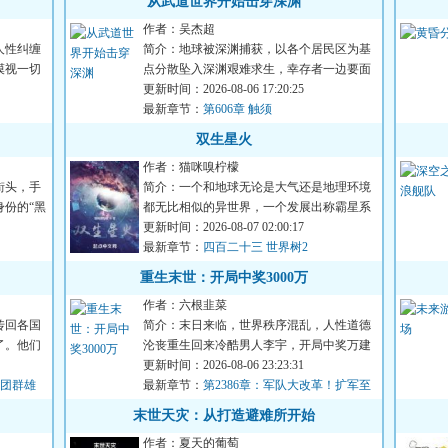
从武道世界开始击穿深渊
作者：吴杰超
人性纠缠
简介：地球被深渊捕获，以各个居民区为基
漠视一切
点分散坠入深渊艰难求生，幸存者一边要面
对深渊的恶劣环境，一边...
更新时间：2026-08-06 17:20:25
最新章节：
第606章 触须
双生星火
作者：猫咪嗅柠檬
街头，手
简介：一个和地球无论是大气还是地理环境
份的“黑
都无比相似的异世界，一个发展出称霸星系
的科技却依然停留在前现...
更新时间：2026-08-07 02:00:17
最新章节：
四百二十三 世界树2
重生末世：开局中奖3000万
作者：六根韭菜
传回各国
简介：末日来临，世界秩序混乱，人性道德
了。他们
沦丧重生回来冷酷男人李宇，开局中奖万建
造坚固的基地，囤积物资...
更新时间：2026-08-06 23:23:31
星团群雄
最新章节：
第2386章：军队大改革！扩军至
十万人！
末世天灾：从打造避难所开始
作者：夏天的葡萄