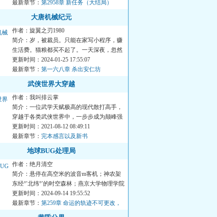
最新章节：
第2958章 新任务（大结局）
大唐机械纪元
作者：旋翼之刃1980
简介：岁，被裁员。只能在家写小程序，赚
生活费。猫粮都买不起了。一天深夜，忽然
接到前妻信息：“我快死...
更新时间：2024-01-25 17:55:07
最新章节：
第一六八章 杀出安仁坊
武侠世界大穿越
作者：我叫排云掌
简介：一位武学天赋极高的现代散打高手，
穿越于各类武侠世界中，一步步成为颠峰强
者的故事！...
更新时间：2021-08-12 08:49:11
最新章节：
完本感言以及新书
地球BUG处理局
作者：绝月清空
简介：悬停在高空米的波音m客机；神农架
东经°′北纬°′的时空森林；燕京大学物理学院
不存在的男同学老...
更新时间：2024-09-14 19:55:52
最新章节：
第259章 命运的轨迹不可更改，
他们要来了（剧终）