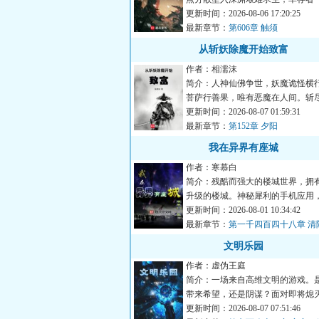
对深渊的恶劣环境，一边...
更新时间：2026-08-06 17:20:25
最新章节：
第606章 触须
从斩妖除魔开始致富
作者：相濡沫
简介：人神仙佛争世，妖魔诡怪横
菩萨行善果，唯有恶魔在人间。斩
坤净，浮屠九天神鬼惊。...
更新时间：2026-08-07 01:59:31
最新章节：
第152章 夕阳
我在异界有座城
作者：寒慕白
简介：残酷而强大的楼城世界，拥
升级的楼城。神秘犀利的手机应用
无往而不利！建立属于自...
更新时间：2026-08-01 10:34:42
最新章节：
第一千四百四十八章 清
文明乐园
作者：虚伪王庭
简介：一场来自高维文明的游戏。
带来希望，还是阴谋？面对即将熄
明。是帮助点燃火种，还是...
更新时间：2026-08-07 07:51:46