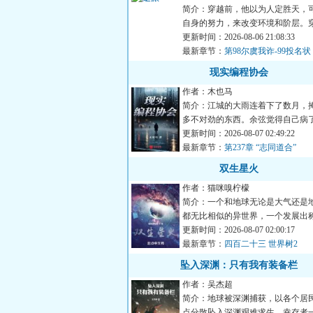
简介：穿越前，他以为人定胜天，
自身的努力，来改变环境和阶层。
知道，有些东西天生自带...
更新时间：2026-08-06 21:08:33
最新章节：
第98尔虞我诈-99投名
万二求月票）
现实编程协会
作者：木也马
简介：江城的大雨连着下了数月，
多不对劲的东西。余弦觉得自己病
人陆续消失，微笑自杀案...
更新时间：2026-08-07 02:49:22
最新章节：
第237章 “志同道合”
双生星火
作者：猫咪嗅柠檬
简介：一个和地球无论是大气还是
都无比相似的异世界，一个发展出
的科技却依然停留在前现...
更新时间：2026-08-07 02:00:17
最新章节：
四百二十三 世界树2
坠入深渊：只有我有装备栏
作者：吴杰超
简介：地球被深渊捕获，以各个居
点分散坠入深渊艰难求生，幸存者