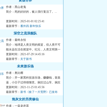
黄昏分界
作者：黑山老鬼
简介：死的好好的，被人强行复活了。...
更新时间：2025-01-01 02:25:41
最新章节：
番外四 新年快乐
深空之流浪舰队
作者：最终永恒
简介：地球是人类文明的摇篮，但人类不可
能永远生活在摇篮中。纪元，人类文明第一
艘深空殖民舰离开太阳系...
更新时间：2021-07-29 14:45:16
最新章节：
关于新书
未来游乐场
作者：奥比椰
简介：开一家黑科技游乐场，赚赚钱，装装
逼，小日子过得很惬意。疯狂过山车、疯狂
海盗船、疯狂枪战、疯狂...
更新时间：2021-11-25 01:45:56
最新章节：
新书《捡了一片荒野》已发布
炮灰女的另类修仙
作者：一壶龙井茶