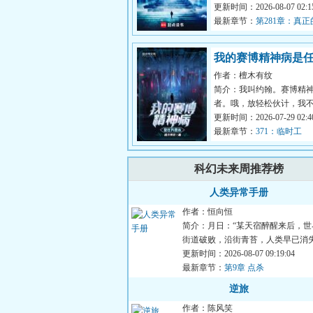
量保证）好消息：穿越到
更新时间：2026-08-07 02:15
界坏消息：...
最新章节：
第281章：真
我的赛博精神病是
作者：檀木有纹
示
简介：我叫约翰。赛博精
者。哦，放轻松伙计，我
开枪……大概。我能看见
更新时间：2026-07-29 02:40
的提示，它...
最新章节：
371：临时工
科幻未来周推荐榜
人类异常手册
作者：恒向恒
简介：月日：“某天宿醉醒来后，世
街道破败，沿街青苔，人类早已消
只剩我一人。”月日：...
更新时间：2026-08-07 09:19:04
最新章节：
第9章 点杀
逆旅
作者：陈风笑