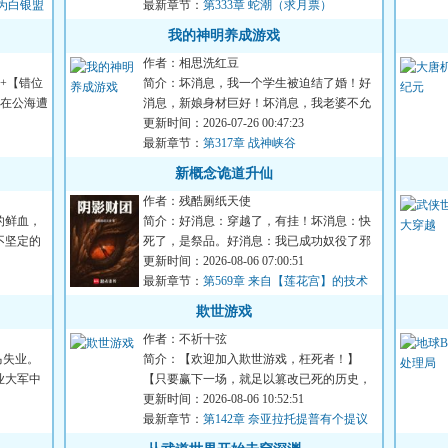
为白银盟
最新章节：
第333章 蛇潮（求月票）
我的神明养成游戏
作者：相思洗红豆
+【错位
简介：坏消息，我一个学生被迫结了婚！好
轮在公海遭
消息，新娘身材巨好！坏消息，我老婆不允
许我去夜店酒吧KTV！好...
更新时间：2026-07-26 00:47:23
最新章节：
第317章 战神峡谷
新概念诡道升仙
作者：残酷厕纸天使
的鲜血，
简介：好消息：穿越了，有挂！坏消息：快
不坚定的
死了，是祭品。好消息：我已成功奴役了邪
神！…打开为入侵仙界而...
更新时间：2026-08-06 07:00:51
最新章节：
第569章 来自【莲花宫】的技术
指导
欺世游戏
作者：不祈十弦
马失业。
简介：【欢迎加入欺世游戏，枉死者！】
业大军中
【只要赢下一场，就足以篡改已死的历史，
死而复生！】“赢下一场？...
更新时间：2026-08-06 10:52:51
最新章节：
第142章 奈亚拉托提普有个提议