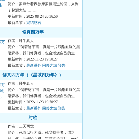
简介：罗峰带着界兽摩罗撒闯过轮回，来到
了起源大陆……...
更新时间：2025-08-24 20:36:50
最新章节：
完结感言
修真四万年
作者：卧牛真人
简介：“倘若这宇宙，真是一片残酷血腥的黑
暗森林，我们修真者，也会燃烧自己的生
命，绽放出微弱的火花！...
更新时间：2022-11-23 19:50:27
最新章节：
最新番外 困兽之城 预告
修真四万年（《星域四万年》）
作者：卧牛真人
简介：“倘若这宇宙，真是一片残酷血腥的黑
暗森林，我们修真者，也会燃烧自己的生
命，绽放出微弱的火花！...
更新时间：2022-11-23 19:50:27
最新章节：
最新番外 困兽之城 预告
纣临
作者：三天两觉
简介：死而以行为谥。残义损善者，谓之
纣。然，此恶谥之祖，实是文治武功，一代