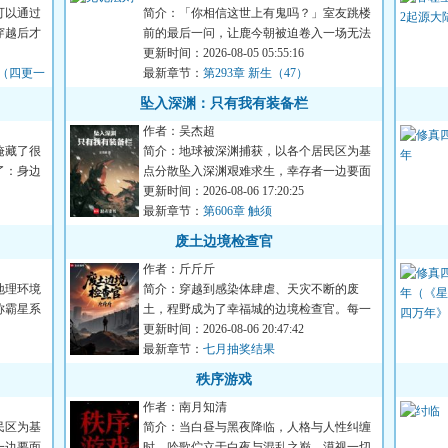
可以通过
简介：「你相信这世上有鬼吗？」室友跳楼
穿越后才
前的最后一问，让鹿今朝被迫卷入一场无法
言说的恐怖循环。染血的...
更新时间：2026-08-05 05:55:16
状（四更一
最新章节：
第293章 新生（47）
坠入深渊：只有我有装备栏
作者：吴杰超
掩藏了很
简介：地球被深渊捕获，以各个居民区为基
了：身边
点分散坠入深渊艰难求生，幸存者一边要面
对深渊的恶劣环境，一边...
更新时间：2026-08-06 17:20:25
最新章节：
第606章 触须
废土边境检查官
作者：斤斤斤
地理环境
简介：穿越到感染体肆虐、天灾不断的废
称霸星系
土，程野成为了幸福城的边境检查官。每一
个想要加入幸福城的幸存者...
更新时间：2026-08-06 20:47:42
最新章节：
七月抽奖结果
秩序游戏
作者：南月知清
民区为基
简介：当白昼与黑夜降临，人格与人性纠缠
一边要面
时。吟歌伫立于白夜与混乱之巅，漠视一切