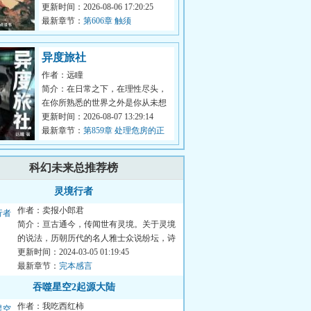
生，幸存者一边要面对深渊的恶劣
更新时间：2026-08-06 17:20:25
环境，一边...
最新章节：
第606章 触须
异度旅社
作者：远瞳
简介：在日常之下，在理性尽头，
在你所熟悉的世界之外是你从未想
象过的风景。当于生第一次打开那
更新时间：2026-08-07 13:29:14
扇门的时...
最新章节：
第859章 处理危房的正
确方式
科幻未来总推荐榜
灵境行者
作者：卖报小郎君
简介：亘古通今，传闻世有灵境。关于灵境
的说法，历朝历代的名人雅士众说纷坛，诗
中记载：“自齐至唐，兹...
更新时间：2024-03-05 01:19:45
最新章节：
完本感言
吞噬星空2起源大陆
作者：我吃西红柿