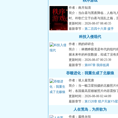
秩序游戏
作者：南月知清
简介：当白昼与黑夜降临，人格与
时。吟歌伫立于白夜与混乱之巅，
失去与背叛。“人性是我...
更新时间：2026-08-07 08:40:35
最新章节：
第二百四十六章 援手
科技入侵现代
作者：鸦的碎碎念
简介：：林燃睁眼竟是年代的纽约
握未来年的科技数据，却成了没有身
户”。他不得不用一篇...
更新时间：2026-08-07 00:23:39
最新章节：
第697章 我得低调
吞噬进化：我重生成了北极狼
作者：谁人最荒唐
简介：当一幅卫星拍摄的北极照片
时，各国最高层都被照片内容震惊
看到了北极数以万计的狼...
更新时间：2026-08-06 02:44:09
最新章节：
第1520章 猎户天族VS
（十五）
人在荒岛，为所欲为
作者：最终永恒