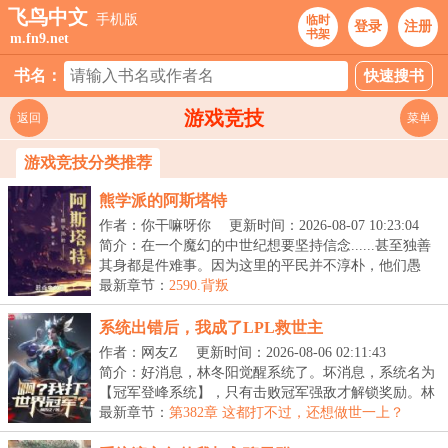
飞鸟中文
手机版
临时
登录
注册
书架
m.fn9.net
书名：
游戏竞技
返回
菜单
游戏竞技分类推荐
熊学派的阿斯塔特
作者：你干嘛呀你
更新时间：2026-08-07 10:23:04
简介：在一个魔幻的中世纪想要坚持信念......甚至独善
其身都是件难事。因为这里的平民并不淳朴，他们愚
昧...
最新章节：
2590.背叛
系统出错后，我成了LPL救世主
作者：网友Z
更新时间：2026-08-06 02:11:43
简介：好消息，林冬阳觉醒系统了。坏消息，系统名为
【冠军登峰系统】，只有击败冠军强敌才解锁奖励。林
冬...
最新章节：
第382章 这都打不过，还想做世一上？