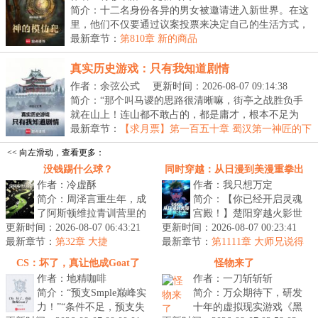
简介：十二名身份各异的男女被邀请进入新世界。在这
里，他们不仅要通过议案投票来决定自己的生活方式，
还...
最新章节：
第810章 新的商品
真实历史游戏：只有我知道剧情
作者：余弦公式
更新时间：2026-08-07 09:14:38
简介：“那个叫马谡的思路很清晰嘛，街亭之战胜负手
就在山上！连山都不敢占的，都是庸才，根本不足为
虑！...
最新章节：
【求月票】第一百五十章 蜀汉第一神匠的下
落
<< 向左滑动，查看更多：
没钱踢什么球？
同时穿越：从日漫到美漫重拳出
作者：冷虚酥
作者：我只想万定
击
简介：周泽言重生年，成
简介：【你已经开启灵魂
了阿斯顿维拉青训营里的
宫殿！】楚阳穿越火影世
更新时间：2026-08-07 06:43:21
小球员泽恩·莱德，还激活
更新时间：2026-08-07 00:23:41
界，成为千手一族一员，
最新章节：
了“薪球”系统。系统的核
第32章 大捷
最新章节：
但似乎穿越的有点早，穿
第1111章 大师兄说得
心逻辑...
对
越忍村都还...
CS：坏了，真让他成Goat了
怪物来了
作者：地精咖啡
作者：一刀斩斩斩
简介：“预支Smple巅峰实
简介：万众期待下，研发
力！”“条件不足，预支失
十年的虚拟现实游戏《黑