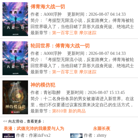
傅青海大战一切
作者：A000浮肿
更新时间：2026-08-07 04:14:33
简介：『考据型无限流小说，反套路爽文』傅青海被轮
回世界吸入了，当他目睹了异形大战食死徒、绝地武士
大...
最新章节：
第一百零三章 摩尔迷踪
轮回世界：傅青海大战一切
作者：A000浮肿
更新时间：2026-08-07 04:14:33
简介：『考据型无限流小说，反套路爽文』傅青海被轮
回世界吸入了，当他目睹了异形大战食死徒、绝地武士
大...
最新章节：
第一百零三章 摩尔迷踪
神的模仿犯
作者：青衫取醉
更新时间：2026-08-07 15:13:45
简介：十二名身份各异的男女被邀请进入新世界。在这
里，他们不仅要通过议案投票来决定自己的生活方式，
还...
最新章节：
第810章 新的商品
<< 向左滑动，查看更多：
美漫：武德充沛的我最爱与人为
永噩长夜
作者：作家dzFvx2
作者：zhttty
善