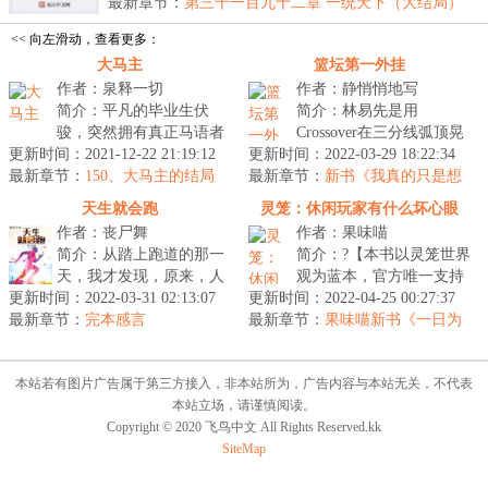
飞…...
最新章节：
第三千一百九十二章 一统天下（大结局）
<< 向左滑动，查看更多：
大马主
篮坛第一外挂
作者：泉释一切
作者：静悄悄地写
简介：平凡的毕业生伏
简介：林易先是用
骏，突然拥有真正马语者
Crossover在三分线弧顶晃
更新时间：2021-12-22 21:19:12
的能力，能和马匹交流，
更新时间：2022-03-29 18:22:34
开了防守人的重心，紧接
最新章节：
便利用他所学的运动马专
150、大马主的结局
最新章节：
着用山姆高德过掉了补防
新书《我真的只是想
业的知识，从...
打铁》4月1日上架！求支援！
的阿里扎，哇靠...
天生就会跑
灵笼：休闲玩家有什么坏心眼
作者：丧尸舞
作者：果味喵
简介：从踏上跑道的那一
简介：?【本书以灵笼世界
天，我才发现，原来，人
观为蓝本，官方唯一支持
更新时间：2022-03-31 02:13:07
生有另一种选择！...
更新时间：2022-04-25 00:27:37
小说】作为一个岁光荣退
最新章节：
完本感言
最新章节：
休的封神玩家，陈谦回到
果味喵新书《一日为
师》已上传
游戏，做...
本站若有图片广告属于第三方接入，非本站所为，广告内容与本站无关，不代表
本站立场，请谨慎阅读。
Copyright © 2020 飞鸟中文 All Rights Reserved.kk
SiteMap