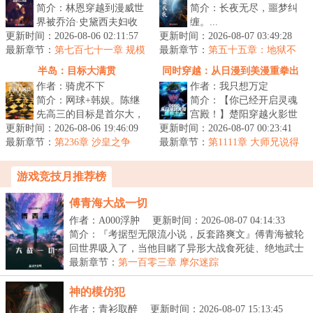
简介：林恩穿越到漫威世
简介：长夜无尽，噩梦纠
界被乔治·史黛西夫妇收
缠。...
更新时间：2026-08-06 02:11:57
养，大学毕业后成为纽约
更新时间：2026-08-07 03:49:28
最新章节：
FBI一员，还以为自己这
第七百七十一章 规模
最新章节：
第五十五章：地狱不
最大的安保挑战！
辈子没有金...
空，誓不成佛
半岛：目标大满贯
同时穿越：从日漫到美漫重拳出
作者：骑虎不下
作者：我只想万定
击
简介：网球+韩娱。陈继
简介：【你已经开启灵魂
先高三的目标是首尔大，
宫殿！】楚阳穿越火影世
更新时间：2026-08-06 19:46:09
但是有一天，一个网球大
更新时间：2026-08-07 00:23:41
界，成为千手一族一员，
最新章节：
师系统劫持了他。不练
第236章 沙皇之争
最新章节：
但似乎穿越的有点早，穿
第1111章 大师兄说得
球？卖你游戏...
对
越忍村都还...
游戏竞技月推荐榜
傅青海大战一切
作者：A000浮肿
更新时间：2026-08-07 04:14:33
简介：『考据型无限流小说，反套路爽文』傅青海被轮
回世界吸入了，当他目睹了异形大战食死徒、绝地武士
大...
最新章节：
第一百零三章 摩尔迷踪
神的模仿犯
作者：青衫取醉
更新时间：2026-08-07 15:13:45