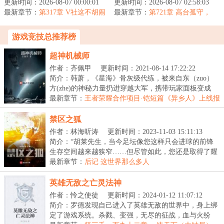
更新时间：2026-08-07 00:00:01
败。“系统的回答声传来，
更新时间：2026-08-07 02:58:03
暗之地》上线，但高昂的
最新章节：
杨宇却意识到一个关键的
第317章 V社这不胡闹
最新章节：
售价让无数等待已经的玩
第721章 高台孤守，
嘛！
问题...
黑潮裂穹
家心生退却...
游戏竞技总推荐榜
超神机械师
作者：齐佩甲
更新时间：2021-08-14 17:22:22
简介：韩萧，《星海》骨灰级代练，被来自东（zuo）
方(zhe)的神秘力量扔进穿越大军，携带玩家面板变成
NPC...
最新章节：
王者荣耀合作项目·铠短篇《异乡人》上线报
告
禁区之狐
作者：林海听涛
更新时间：2023-11-03 15:11:13
简介：“胡莱先生，当今足坛像您这样只会进球的前锋
生存空间越来越狭窄……但尽管如此，您还是取得了耀
眼...
最新章节：
后记 这世界那么多人
英雄无敌之亡灵法神
作者：怜之使徒
更新时间：2024-01-12 11:07:12
简介：罗德发现自己进入了英雄无敌的世界中，身上绑
定了游戏系统。杀戮、变强，无尽的征战，血与火纷