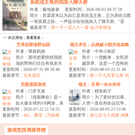
系统流主角的我加入聊天群
作者：极地旅者
更新时间：2026-08-02 04:37:58
简介：苏霖原本以为自己是系统流主角，正为系统点数
一筹莫展之际。一声提示告知他加入了聊天群。“苏
霖、...
最新章节：
第一千一百八十一章 仙刀奇侠传
<< 向左滑动，查看更多：
艾泽拉斯绿野仙踪
领主求生：从残破小院开始攻略
作者：驿路羁旅
作者：中华小铁匠
简介：那些想要惊扰我猎
简介：一觉醒来，全民穿
场的野狗们往往有很多共
越异界。这是一个恐怖的
更新时间：2026-07-31 08:18:48
同点，它们软弱、鲁莽、
更新时间：2026-08-03 22:31:48
世界，几乎不可度量。这
最新章节：
怯懦...甚至不好吃，可在
完本感言
最新章节：
里有巨龙、狮鹫、哥布
第一千九百零七章 另
大自然的...
一半的战旗
林、地精、矮...
无限假面游戏
领主：开局一本水浒传
作者：门罗无雀
作者：鲤鱼粽子
简介：《假面舞会》是一
简介：为了更好的活着，
款火爆全球的VR网游，承
人类一直在和命运抗争。
更新时间：2026-07-22 21:54:55
诺完全拟真，不氪不肝，
更新时间：2026-08-05 23:53:06
幻世界和追随者的出现，
最新章节：
保护隐私，玩法多样！恐
401、爬塔（万收感
最新章节：
人类进入了领主时代。领
第七百七十四章 劝降
谢）
怖、解谜、...
主也就是职...
游戏竞技周推荐榜