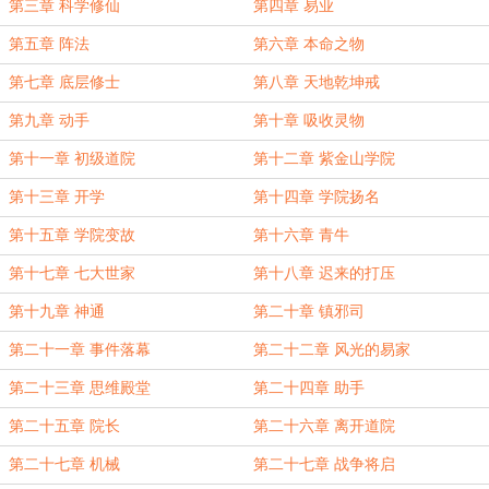
第三章 科学修仙
第四章 易业
第五章 阵法
第六章 本命之物
第七章 底层修士
第八章 天地乾坤戒
第九章 动手
第十章 吸收灵物
第十一章 初级道院
第十二章 紫金山学院
第十三章 开学
第十四章 学院扬名
第十五章 学院变故
第十六章 青牛
第十七章 七大世家
第十八章 迟来的打压
第十九章 神通
第二十章 镇邪司
第二十一章 事件落幕
第二十二章 风光的易家
第二十三章 思维殿堂
第二十四章 助手
第二十五章 院长
第二十六章 离开道院
第二十七章 机械
第二十七章 战争将启