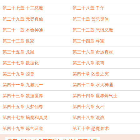
第二十七章 十三恶魔
第二十八章 千年
第二十九章 元婴真仙
第三十章 禁忌灵体
第三十一章 本命神通
第三十二章 恐惧恶魔
第三十三章 世家
第三十四章 寻宝
第三十五章 龙鼠
第三十六章 命运真灵
第三十七章 数据化
第三十八章 凌霄
第三十九章 凶兽
第四十章 凶兽之灾
第四十一章 九婴元一
第四十二章 水火神通
第四十三章 数据世界
第四十四章 世界炼气士
第四十五章 大梦仙尊
第四十六章 火种
第四十七章 脑魔和真灵
第四十八章 混战
第四十九章 炼气证道
第五十章 恶魔禁术