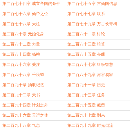
第二百七十四章 成立帝国的条件
第二百七十五章 古仙国信息
第二百七十六章 仙帝之位
第二百七十七章 联系
第二百七十八章 天柱
第二百七十九章 万古长青树
第二百八十章 元始化身
第二百八十一章 讨论
第二百八十二章 力量
第二百八十三章 暗算
第二百八十四章 杨柳
第二百八十五章 齐麒
第二百八十六章 关注
第二百八十七章 终极智慧
第二百八十八章 千秋蝉
第二百八十九章 河谷易家
第二百九十章 抽取记忆
第二百九十一章 历史
第二百九十二章 天书
第二百九十三章 任务
第二百九十四章 计划之外
第二百九十五章 截留
第二百九十六章 天运之体
第二百九十七章 到来
第二百九十八章 气息
第二百九十九章 时光倒流