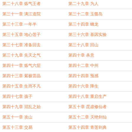
第二十八章 炼气王者
第二十九章 为人
第三十一章 漓江道院
第三十二章 玉髓岛
第三十三章 一年半
第三十四章 螭龙
第三十五章 地心莲子
第三十六章 基因实验
第三十七章 准备回去
第三十八章 回山
第三十九章 先天之气
第四十章 杀意
第四十一章 炼气六层
第四十二章 中州
第四十三章 紫极雷晶
第四十四章 预感
第四十五章 生而不凡
第四十六章 降生
第四十七章 孩子
第四十八章 重启生产
第四十九章 混乱之始
第五十章 昆虚修仙者
第五十一章 攻山
第五十二章 灭绝剑仙
第五十三章 交易
第五十四章 青莲剑典