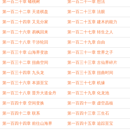
第一百二十章 蟠桃树
第一百二十一章 想法
第一百二十二章 天道棋盘
第一百二十三章 法眼
第一百二十四章 又见分家
第一百二十五章 建木的能力
第一百二十六章 易枫回来
第一百二十七章 转生之人
第一百二十八章 干涉轮回
第一百二十九章 自由
第一百三十章 山海界变故
第一百三十一章 世界之子
第一百三十二章 扭曲空间
第一百三十三章 古仙界碎片
第一百三十四章 九头龙
第一百三十五章 扭曲时间
第一百三十六章 本源至宝
第一百三十七章 机缘
第一百三十八章 晋升大道金丹
第一百三十九章 化龙池
第一百四十章 空间变换
第一百四十一章 虚空晶核
第一百四十二章 联系
第一百四十三章 三生石
第一百四十四章 前往山海界
第一百四十五章 追踪至宝