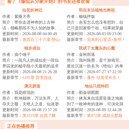
看了《修仙从分家开始》的书友还喜欢看
仙灵妖神记
苟在末法福地当树祖
作者：紫薇大帝
作者：榆钱拌饭
简介：带你走进神奇的上古神
简介：余安怎么也没有想到，自
话，领略那段不为人知的故事。...
己只是回家祭个祖，结果就穿越
更新时间：2026-08-08 04:00:49
了。关键是，他化身成了一棵稀
更新时间：2026-08-03 09:23:00
最新章节：
第四百三十六章 钟山
有种榆树。而这...
最新章节：
完本的心里话+新书！
烛龙，时间回溯！
独步成仙
我成了女魔头的心魔
作者：搞个锤子
作者：金秋雨落
简介：一段凡人的成仙史一段仙
简介：我叫陈墨，是个游戏宅。
界囚龙的秘辛陆小天最初的追求
最近沉迷一款名为《绝仙》的单
不过是踏上永生的仙道，但披荆
更新时间：2026-08-08 21:26:28
机游戏，并且开挂虐了最终
更新时间：2026-07-27 17:22:59
斩棘得偿所愿之...
最新章节：
6185章 异变连连
BOSS【玉贵妃】上百...
最新章节：
番外·结发受长生！
渊天辟道
地仙只想种田
作者：我是瞎混的
作者：勤奋胡图图
简介：乾坤颠倒，万法失序。人
简介：林东来自流星坠落之地捡
夺天之髓，天绝人之道。仙道渺
到了一枚神奇的道种，可演化洞
渺，永生空空，我自辟道而行，
更新时间：2026-08-08 23:57:20
天福地，可根扎黄泉，冠顶九
更新时间：2026-08-09 12:44:28
于深渊中见永生...
最新章节：
第1019章 自我了断
霄！更可镇压大地...
最新章节：
第872章 成就元婴巅
峰、四木假持元神位
正在热播推荐