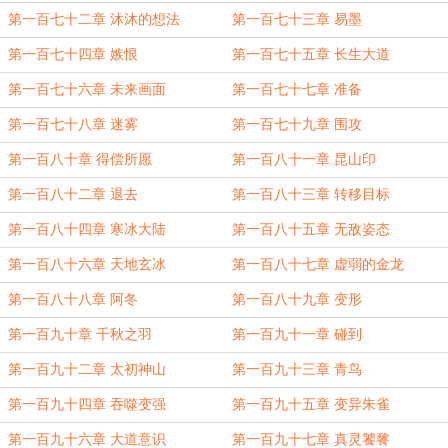
第一百七十二章 沐沐的想法
第一百七十三章 易墨
第一百七十四章 嫉恨
第一百七十五章 长生大道
第一百七十六章 未来画面
第一百七十七章 准备
第一百七十八章 迷雾
第一百七十九章 围攻
第一百八十章 得偿所愿
第一百八十一章 昆山印
第一百八十二章 退去
第一百八十三章 转移目标
第一百八十四章 寒冰大陆
第一百八十五章 无敌姿态
第一百八十六章 天地玄冰
第一百八十七章 虚弱的金龙
第一百八十八章 阿冬
第一百八十九章 变形
第一百九十章 千秋之羽
第一百九十一章 碰到
第一百九十二章 太初神山
第一百九十三章 青鸟
第一百九十四章 吞噬变强
第一百九十五章 变异朱雀
第一百九十六章 大道意识
第一百九十七章 真灵饕餮