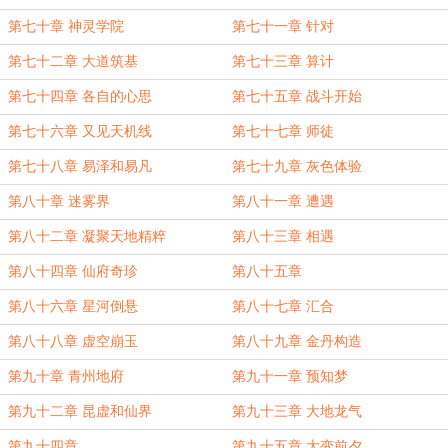
第七十章 神灵学院
第七十一章 针对
第七十二章 大道筑基
第七十三章 算计
第七十四章 各自的心思
第七十五章 战斗开始
第七十六章 又见天机线
第七十七章 师徒
第七十八章 易泽和易凡
第七十九章 灰色体验
第八十章 迷雾界
第八十一章 遭遇
第八十二章 凝聚天地精粹
第八十三章 相遇
第八十四章 仙府奇珍
第八十五章
第八十六章 星河倒悬
第八十七章 汇合
第八十八章 虚空崩玉
第八十九章 金丹构造
第九十章 青州地府
第九十一章 预知梦
第九十二章 昆虚和仙界
第九十三章 大地龙气
第九十四章
第九十五章 大变前夕