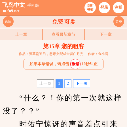
飞鸟中文
手机版
临时
登录
注册
书架
m.fn9.net
免费阅读
返回
菜单
上一章
查看最新章节
下一章
第15章 您的租客
作品：弹幕剧透后，恶毒女配成全员白月光
作者：金小满
如果本章错误，请点击
报错
10秒纠正
上一页
1
2
下—页
　　“什么？！你的第一次就这样
没了？？”
　　时佑宁惊讶的声音差点引来