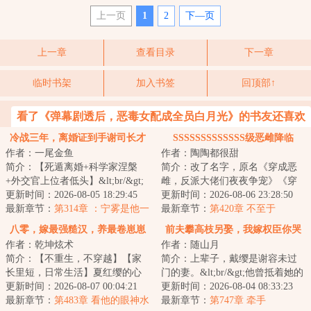
上一页
1
2
下—页
上一章
查看目录
下一章
临时书架
加入书签
回顶部↑
看了《弹幕剧透后，恶毒女配成全员白月光》的书友还喜欢
看
冷战三年，离婚证到手谢司长才
SSSSSSSSSSSSS级恶雌降临
作者：一尾金鱼
作者：陶陶都很甜
说爱我
简介：【死遁离婚+科学家涅槃
简介：改了名字，原名《穿成恶
+外交官上位者低头】&lt;br/&gt;
雌，反派大佬们夜夜争宠》《穿
宁雾拿到子宫癌诊断书那天，撞
更新时间：2026-08-05 18:29:45
越兽世：恶雌降临，兽夫超宠
更新时间：2026-08-06 23:28:50
破丈夫陪她亲...
最新章节：
第314章 ：宁雾是他一
的》&lt;br/&gt;...
最新章节：
第420章 不至于
生亏欠
八零，嫁最强糙汉，养最卷崽崽
前夫攀高枝另娶，我嫁权臣你哭
作者：乾坤炫术
作者：随山月
什么
简介：【不重生，不穿越】【家
简介：上辈子，戴缨是谢容未过
长里短，日常生活】夏红缨的心
门的妻。&lt;br/&gt;他曾抵着她的
思很单纯：好好过日子。但人心
更新时间：2026-08-07 00:04:21
鬓发低语：“我的妻唯你一
更新时间：2026-08-04 08:33:23
难测。老公是军...
最新章节：
第483章 看他的眼神水
人。”&lt;br/&g...
最新章节：
第747章 牵手