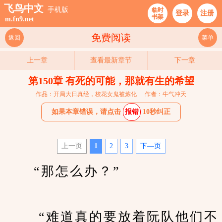
飞鸟中文
手机版
临时
登录
注册
书架
m.fn9.net
免费阅读
返回
菜单
上一章
查看最新章节
下一章
第150章 有死的可能，那就有生的希望
作品：开局大日真经，校花女鬼被炼化
作者：牛气冲天
如果本章错误，请点击
报错
10秒纠正
上一页
1
2
3
下—页
　　“那怎么办？”
　　 “难道真的要放着阮队他们不