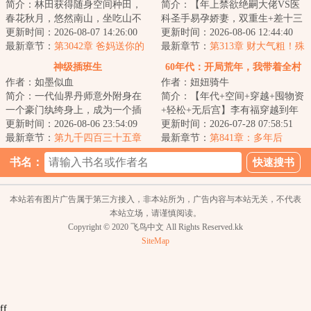
简介：林田获得随身空间种田，
简介：【年上禁欲绝嗣大佬VS医
春花秋月，悠然南山，坐吃山不
科圣手易孕娇妻，双重生+差十三
空。他只想过好自己的小日子，
更新时间：2026-08-07 14:26:00
岁+打脸虐渣+渣夫火葬场】
更新时间：2026-08-06 12:44:40
实力却不允许他...
最新章节：
第3042章 爸妈送你的
&lt;br/&gt; 苏婉...
最新章节：
第313章 财大气粗！殊
大礼
不知是圈套
神级插班生
60年代：开局荒年，我带着全村
作者：如墨似血
作者：妞妞骑牛
吃肉
简介：一代仙界丹师意外附身在
简介：【年代+空间+穿越+囤物资
一个豪门纨绔身上，成为一个插
+轻松+无后宫】李有福穿越到年
班生，以一身神奇仙术，混迹于
更新时间：2026-08-06 23:54:09
灾荒年，一个和他同名同姓的男
更新时间：2026-07-28 07:58:51
美女丛中，在都...
最新章节：
第九千四百三十五章
人身上，并且...
最新章节：
第841章：多年后
好像不太听话！
书名：
本站若有图片广告属于第三方接入，非本站所为，广告内容与本站无关，不代表
本站立场，请谨慎阅读。
Copyright © 2020 飞鸟中文 All Rights Reserved.kk
SiteMap
ff