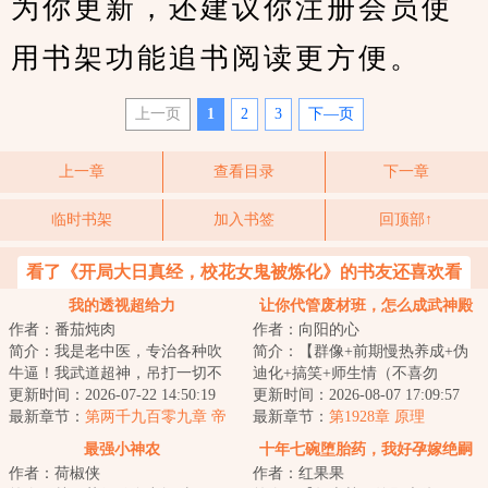
为你更新，还建议你注册会员使
用书架功能追书阅读更方便。
上一页
1
2
3
下—页
上一章
查看目录
下一章
临时书架
加入书签
回顶部↑
看了《开局大日真经，校花女鬼被炼化》的书友还喜欢看
我的透视超给力
让你代管废材班，怎么成武神殿
作者：番茄炖肉
作者：向阳的心
了
简介：我是老中医，专治各种吹
简介：【群像+前期慢热养成+伪
牛逼！我武道超神，吊打一切不
迪化+搞笑+师生情（不喜勿
服气！秦飞偶得神秘传承，拥有
更新时间：2026-07-22 14:50:19
入）】半个月撵走三个班主任。
更新时间：2026-08-07 17:09:57
神眼，从此医术...
最新章节：
第两千九百零九章 帝
面对有着人均混世魔...
最新章节：
第1928章 原理
境（大结局）
最强小神农
十年七碗堕胎药，我好孕嫁绝嗣
作者：荷椒侠
作者：红果果
他悔疯了