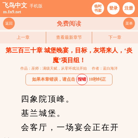
飞鸟中文
手机版
临时
登录
注册
书架
m.fn9.net
免费阅读
返回
菜单
上一章
查看最新章节
下一章
第三百三十章 城堡晚宴，目标，灰塔来人，‘炎
魔’项目组！
作品：巫师：满级天赋，从零环戏法开始
作者：蓝白海洋
如果本章错误，请点击
报错
10秒纠正
　　四象院顶峰。
　　基兰城堡。
　　会客厅，一场宴会正在开