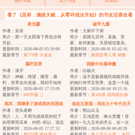
临时书架
加入书签
回顶部↑
看了《巫师：满级天赋，从零环戏法开始》的书友还喜欢看
夜无疆
破甲九重
作者：辰东
作者：大厨不下厨
简介：那一天太阳落下再也没有
简介：原国九百州，皇族、世
升起……...
家、各州家族，关系错综复杂。
更新时间：2026-08-05 03:18:00
武馆、道院，天、地、玄、黄四
更新时间：2026-08-01 02:42:16
最新章节：
第779章 大圣会
阶武者，只有通过...
最新章节：
第四百零八章 请教
腐朽世界
我眼中住着神魔
作者：滚开
作者：白杨大
简介：神秘，绝望，痛苦，腐
简介：这不是躲着嗑药就能升级
朽，世界走向迷途，我却不知何
的独行侠寻宝世界。这是一个战
去何从。来到一个正在走向末路
更新时间：2026-08-05 17:15:09
队为王、团战对决的群像玄幻世
更新时间：2026-08-04 10:15:16
的世界，危机四伏...
最新章节：
600升格 二
界……撩你，是...
最新章节：
第186章 高纯坦白身
份，画大饼
高武：我继承了游戏里的邪恶组
道起五脏观：我在九十年代当天
作者：坟头老树
作者：荆山出玉
织
师
简介：人，不用为游戏里的犯下
简介：五浊恶世，绛火焚魔！穿
的罪孽而买单，对吧~所以，现实
越到一九九五年的齐云，在一次
里我唯唯诺诺，游戏里我重拳出
更新时间：2026-08-05 17:27:32
山村的婚宴上。一则关于“神仙
更新时间：2026-08-06 00:49:28
击。现实里我...
最新章节：
第970章 谁在算计
山”传说，将他...
最新章节：
第八百九十章 ：失踪