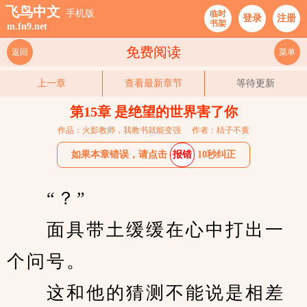
飞鸟中文
手机版
临时
登录
注册
书架
m.fn9.net
免费阅读
返回
菜单
上一章
查看最新章节
等待更新
第15章 是绝望的世界害了你
作品：火影教师，我教书就能变强
作者：桔子不黄
如果本章错误，请点击
报错
10秒纠正
　　“？”
　　面具带土缓缓在心中打出一
个问号。
　　这和他的猜测不能说是相差