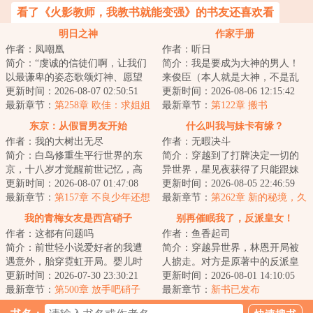
看了《火影教师，我教书就能变强》的书友还喜欢看
明日之神
作家手册
作者：凤嘲凰
作者：听日
简介：“虔诚的信徒们啊，让我们
简介：我是要成为大神的男人！
以最谦卑的姿态歌颂灯神、愿望
来俊臣（本人就是大神，不是乱
之神、奇迹之神、星辰之子、永
更新时间：2026-08-07 02:50:51
写）...
更新时间：2026-08-06 12:15:42
恒晨曦、光之...
最新章节：
第258章 欧佳：求姐姐
最新章节：
第122章 搬书
收收味，别念了
东京：从假冒男友开始
什么叫我与妹卡有缘？
作者：我的大树出无尽
作者：无暇决斗
简介：白鸟修重生平行世界的东
简介：穿越到了打牌决定一切的
京，十八岁才觉醒前世记忆，高
异世界，星见夜获得了只能跟妹
中的成绩不太理想，是喜欢跟人
更新时间：2026-08-07 01:47:08
卡建立起羁绊的特质。在决斗怪
更新时间：2026-08-05 22:46:59
争，被人敬而远...
最新章节：
第157章 不良少年还想
兽真实存在，打...
最新章节：
第262章 新的秘境，久
读书？
违的消息（5K）
我的青梅女友是西宫硝子
别再催眠我了，反派皇女！
作者：这都有问题吗
作者：鱼香起司
简介：前世轻小说爱好者的我遭
简介：穿越异世界，林恩开局被
遇意外，胎穿霓虹开局。婴儿时
人掳走。对方是原著中的反派皇
期结识了隔壁新搬来的西宫一
更新时间：2026-07-30 23:30:21
女，要拿他做催眠实验。为了活
更新时间：2026-08-01 14:10:05
家。三岁的硝子确...
最新章节：
第500章 放手吧硝子
命，林恩不得不...
最新章节：
新书已发布
酱，它浮不起来的