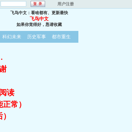
：
用户注册
飞鸟中文：看啥都有、更新最快
飞鸟中文
如果你觉得好，恳请收藏
科幻未来
历史军事
都市重生
…
谢
阅读
能正常）
后）