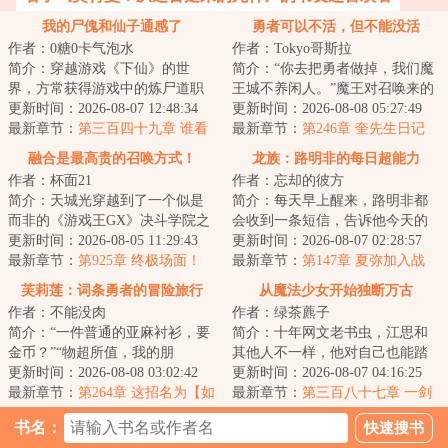
我的尸傀和仙子通感了
勇者可以不活，但不能没活
作者：0糖0卡气泡水
作者：Tokyo哥斯拉
简介：穿越游戏《下仙》的世
简介：“你去把勇者做掉，我们魔
界，方常获得游戏中的炼尸道职
王城不养闲人。”魔王对召唤来的
业系统。只需让尸傀与天资上
更新时间：2026-08-07 12:48:34
穿越者下了命令。在这个异世
更新时间：2026-08-08 05:27:49
佳、且相同性别的修...
最新章节：
第三百四十九章 谁看
界，每隔百年...
最新章节：
第246章 奎先生日记
谁是狗
3：桃色女上司背地里竟是我不为
融合是最高贵的召唤方式！
龙族：路明非的每日超能力
人知的.....
作者：杯面21
作者：忘却的彼方
简介：天城光穿越到了一个似是
简介：每天早上醒来，路明非都
而非的《游戏王GX》决斗学院之
会收到一条短信，告诉他今天的
中。这里充斥着认为只有融合召
更新时间：2026-08-05 11:29:43
超能力是什么。昨天是召唤Fate里
更新时间：2026-08-07 02:28:57
唤才是最高贵召...
最新章节：
第925章 终极场面！
的角色，今天...
最新章节：
第147章 夏弥加入战
（1W）
场！
芙莉莲：词条勇者的冒险旅行
从魔法少女开始独断万古
作者：不能没肉
作者：绿茶藨子
简介：“一件普通的亚麻衬衫，要
简介：十年网文老书虫，江思和
金币？”“物超所值，我的朋
其他人不一样，他对自己也能踏
友。”“值个地精屁股！咦等
更新时间：2026-08-08 03:02:42
出一条修真大道始终深信不疑。
更新时间：2026-08-07 04:16:25
等？？”【普通的...
最新章节：
第264章 这招名为【如
以各路网文前辈...
最新章节：
第三百八十七章 一剑
胶似漆】
(七千六 求月票)
书名：