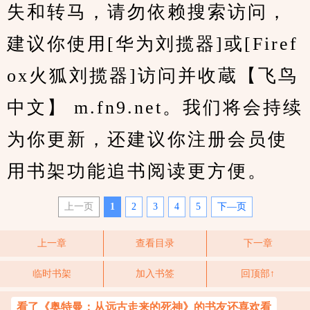
失和转马，请勿依赖搜索访问，
建议你使用[华为刘揽器]或[Firef
ox火狐刘揽器]访问并收蔵【飞鸟
中文】 m.fn9.net。我们将会持续
为你更新，还建议你注册会员使
用书架功能追书阅读更方便。
上一页
1
2
3
4
5
下—页
上一章
查看目录
下一章
临时书架
加入书签
回顶部↑
看了《奥特曼：从远古走来的死神》的书友还喜欢看