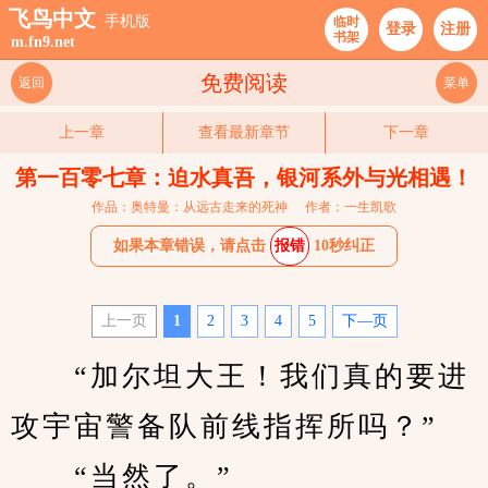
飞鸟中文
手机版
临时
登录
注册
书架
m.fn9.net
免费阅读
返回
菜单
上一章
查看最新章节
下一章
第一百零七章：迫水真吾，银河系外与光相遇！
作品：奥特曼：从远古走来的死神
作者：一生凯歌
如果本章错误，请点击
报错
10秒纠正
上一页
1
2
3
4
5
下—页
　　“加尔坦大王！我们真的要进
攻宇宙警备队前线指挥所吗？”
　　“当然了。”