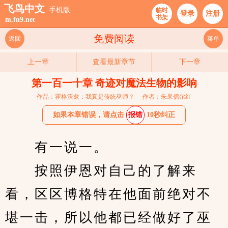
飞鸟中文
手机版
临时
登录
注册
书架
m.fn9.net
免费阅读
返回
菜单
上一章
查看最新章节
下一章
第一百一十章 奇迹对魔法生物的影响
作品：霍格沃兹：我真是传统巫师？
作者：朱果偶尔红
如果本章错误，请点击
报错
10秒纠正
　　有一说一。
　　按照伊恩对自己的了解来
看，区区博格特在他面前绝对不
堪一击，所以他都已经做好了巫