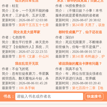
仙王的日常生活
东京：崇华的我竟成了日娱之王
作者：枯玄
作者：96捞鱼费舍尔
简介：王令，一个无所不能的修
简介：（不懂日娱？小事！本书
真奇才，三岁金丹、五岁元婴、
服务的就是爱看热闹的读者姥
七岁化神……作为这个世界上几
更新时间：2026-08-07 12:03:08
爷！）穿越东京，却是平成末
更新时间：2026-08-07 20:38:02
乎无所不能的存...
最新章节：
第两千五百五十七章
年，泡沫时代的红利...
最新章节：
第243章 天黑了，该放
月捐人
飞堀越耕平的马了
我女友是大提琴家
都转世成僵尸了，仙子还在追
作者：七色情书
作者：深白0
我？
简介：重生平行世界，林天意外
简介：死后无限重开，不断继承
绑定了【全能制作人】系统，只
前世修为，但每一世不是僵尸，
要绑定搭档，将其培养成超级“偶
更新时间：2026-07-22 22:23:55
就是行尸、妖尸、活尸、水尸、
更新时间：2026-08-08 01:57:14
像”，自己就...
最新章节：
新书《文豪：什么叫
艳尸、山村老尸...
最新章节：
第141章 布料越少，护
别人家的孩子啊》已发~
甲越高啊（4k）
我在乱世开无双
谁说我做的魔法卡牌有问题？
作者：不会飞的笔
作者：我真不会飞
简介：忽有狂徒夜磨刀，帝星飘
简介：年，两位当世顶尖强者在
摇荧惑高。翻天覆地从今始，杀
西风平原进行决战，世界瞩
人何须惜手劳。......武朝末年，诸
更新时间：2026-08-06 01:45:28
目。“我使用【光之金字塔】，将
更新时间：2026-08-08 03:20:41
侯割据，烽...
最新章节：
106 杀手锏
大骨变成光！降临...
最新章节：
第七百四十二章 【地
狱行者.孙悟空】！汰！吃俺老孙
书名：
一棒！