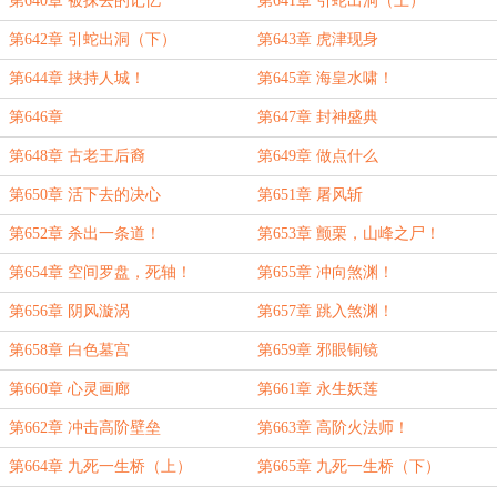
第640章 被抹去的记忆
第641章 引蛇出洞（上）
第642章 引蛇出洞（下）
第643章 虎津现身
第644章 挟持人城！
第645章 海皇水啸！
第646章
第647章 封神盛典
第648章 古老王后裔
第649章 做点什么
第650章 活下去的决心
第651章 屠风斩
第652章 杀出一条道！
第653章 颤栗，山峰之尸！
第654章 空间罗盘，死轴！
第655章 冲向煞渊！
第656章 阴风漩涡
第657章 跳入煞渊！
第658章 白色墓宫
第659章 邪眼铜镜
第660章 心灵画廊
第661章 永生妖莲
第662章 冲击高阶壁垒
第663章 高阶火法师！
第664章 九死一生桥（上）
第665章 九死一生桥（下）