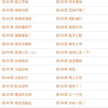
第281章 踏入荒城
第282章 绝非善地
第283章 捕食陷阱
第284章 恐怖巨蜥！
第285章 食物链顶端
第286章 离队独行
第287章 伪怖魔种子
第288章 破釜沉舟
第289章 屠戮魔狼！
第290章 集齐七颗
第291章 诡异水蜘蛛
第292章 禽兽之举
第293章 蛊惑心灵（上）
第294章 蛊惑心灵（下）
第295章 自相残杀
第296章 蛊惑魔蛛
第297章 大战巨蛛
第298章 毒雨
第299章 冰晶刹弓
第300章 乘人之危
第301章 队伍崩垮
第302章 都杀了！
第303章 魔鬼军法师
第304章 让一个活
第305章 最佳试验品
第306章 舍命一箭！