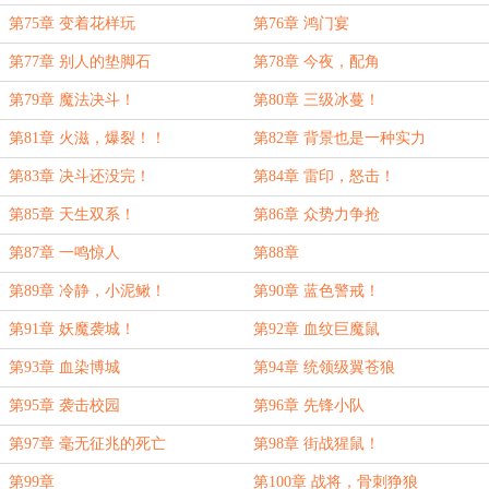
第75章 变着花样玩
第76章 鸿门宴
第77章 别人的垫脚石
第78章 今夜，配角
第79章 魔法决斗！
第80章 三级冰蔓！
第81章 火滋，爆裂！！
第82章 背景也是一种实力
第83章 决斗还没完！
第84章 雷印，怒击！
第85章 天生双系！
第86章 众势力争抢
第87章 一鸣惊人
第88章
第89章 冷静，小泥鳅！
第90章 蓝色警戒！
第91章 妖魔袭城！
第92章 血纹巨魔鼠
第93章 血染博城
第94章 统领级翼苍狼
第95章 袭击校园
第96章 先锋小队
第97章 毫无征兆的死亡
第98章 街战猩鼠！
第99章
第100章 战将，骨刺狰狼