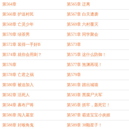
第564章
第565章 迁离
第566章 护送村民
第567章 白天遭袭
第568章 亡灵少年
第569章 六村覆灭
第570章 绿茶男
第571章 同学聚会
第572章 装得一手好B
第573章
第574章 就你会用刺？
第575章 这什么防御！
第576章
第577章 煞渊再现！
第578章 亡君之祸
第579章
第580章 被迫加入
第581章 踏出城墙
第582章 活死人
第583章 黑腐尸大军
第584章 裹布尸将
第585章 抓牢，轰死它！
第586章 闯入墓室
第587章 霸道宝宝小炎姬
第588章 封喉角鬼
第589章 38颗星子！