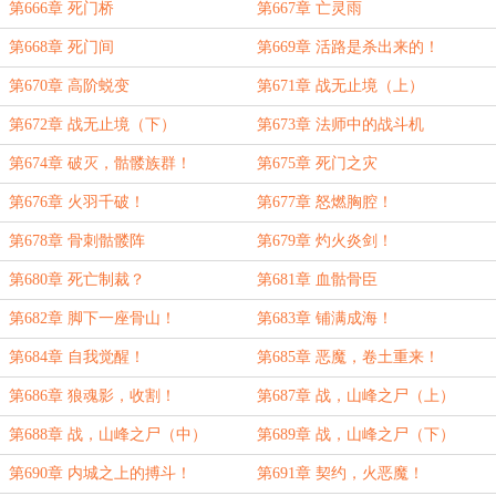
第666章 死门桥
第667章 亡灵雨
第668章 死门间
第669章 活路是杀出来的！
第670章 高阶蜕变
第671章 战无止境（上）
第672章 战无止境（下）
第673章 法师中的战斗机
第674章 破灭，骷髅族群！
第675章 死门之灾
第676章 火羽千破！
第677章 怒燃胸腔！
第678章 骨刺骷髅阵
第679章 灼火炎剑！
第680章 死亡制裁？
第681章 血骷骨臣
第682章 脚下一座骨山！
第683章 铺满成海！
第684章 自我觉醒！
第685章 恶魔，卷土重来！
第686章 狼魂影，收割！
第687章 战，山峰之尸（上）
第688章 战，山峰之尸（中）
第689章 战，山峰之尸（下）
第690章 内城之上的搏斗！
第691章 契约，火恶魔！