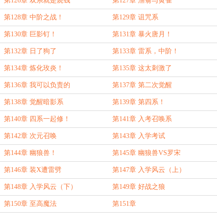
第126章 双系就是烧钱
第127章 渔翁与黄雀
第128章 中阶之战！
第129章 诅咒系
第130章 巨影钉！
第131章 暴火唐月！
第132章 日了狗了
第133章 雷系，中阶！
第134章 炼化玫炎！
第135章 这太刺激了
第136章 我可以负责的
第137章 第二次觉醒
第138章 觉醒暗影系
第139章 第四系！
第140章 四系一起修！
第141章 入考召唤系
第142章 次元召唤
第143章 入学考试
第144章 幽狼兽！
第145章 幽狼兽VS罗宋
第146章 装X遭雷劈
第147章 入学风云（上）
第148章 入学风云（下）
第149章 好战之狼
第150章 至高魔法
第151章