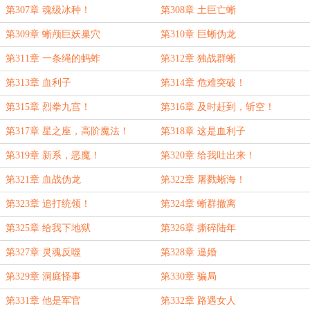
第307章 魂级冰种！
第308章 土巨亡蜥
第309章 蜥颅巨妖巢穴
第310章 巨蜥伪龙
第311章 一条绳的蚂蚱
第312章 独战群蜥
第313章 血利子
第314章 危难突破！
第315章 烈拳九宫！
第316章 及时赶到，斩空！
第317章 星之座，高阶魔法！
第318章 这是血利子
第319章 新系，恶魔！
第320章 给我吐出来！
第321章 血战伪龙
第322章 屠戮蜥海！
第323章 追打统领！
第324章 蜥群撤离
第325章 给我下地狱
第326章 撕碎陆年
第327章 灵魂反噬
第328章 逼婚
第329章 洞庭怪事
第330章 骗局
第331章 他是军官
第332章 路遇女人