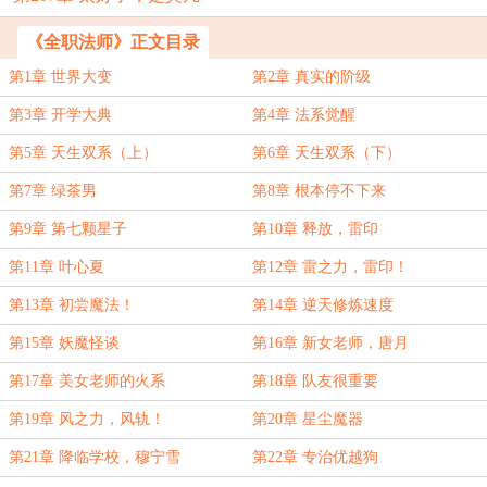
《全职法师》正文目录
第1章 世界大变
第2章 真实的阶级
第3章 开学大典
第4章 法系觉醒
第5章 天生双系（上）
第6章 天生双系（下）
第7章 绿茶男
第8章 根本停不下来
第9章 第七颗星子
第10章 释放，雷印
第11章 叶心夏
第12章 雷之力，雷印！
第13章 初尝魔法！
第14章 逆天修炼速度
第15章 妖魔怪谈
第16章 新女老师，唐月
第17章 美女老师的火系
第18章 队友很重要
第19章 风之力，风轨！
第20章 星尘魔器
第21章 降临学校，穆宁雪
第22章 专治优越狗