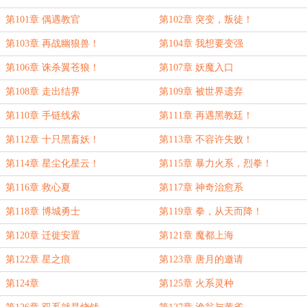
第101章 偶遇教官
第102章 突变，叛徒！
第103章 再战幽狼兽！
第104章 我想要变强
第106章 诛杀翼苍狼！
第107章 妖魔入口
第108章 走出结界
第109章 被世界遗弃
第110章 手链线索
第111章 再遇黑教廷！
第112章 十只黑畜妖！
第113章 不容许失败！
第114章 星尘化星云！
第115章 暴力火系，烈拳！
第116章 救心夏
第117章 神奇治愈系
第118章 博城勇士
第119章 拳，从天而降！
第120章 迁徙安置
第121章 魔都上海
第122章 星之痕
第123章 唐月的邀请
第124章
第125章 火系灵种