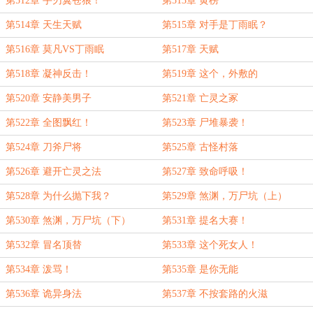
第512章 手刃翼苍狼！
第513章 黄榜
第514章 天生天赋
第515章 对手是丁雨眠？
第516章 莫凡VS丁雨眠
第517章 天赋
第518章 凝神反击！
第519章 这个，外敷的
第520章 安静美男子
第521章 亡灵之冢
第522章 全图飘红！
第523章 尸堆暴袭！
第524章 刀斧尸将
第525章 古怪村落
第526章 避开亡灵之法
第527章 致命呼吸！
第528章 为什么抛下我？
第529章 煞渊，万尸坑（上）
第530章 煞渊，万尸坑（下）
第531章 提名大赛！
第532章 冒名顶替
第533章 这个死女人！
第534章 泼骂！
第535章 是你无能
第536章 诡异身法
第537章 不按套路的火滋