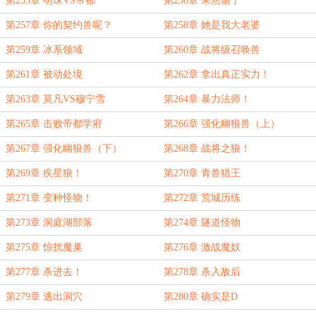
第255章 明珠VS帝都
第256章 果然输了
第257章 你的契约兽呢？
第258章 她是我大老婆
第259章 冰系领域
第260章 战将级召唤兽
第261章 被动处境
第262章 拿出真正实力！
第263章 莫凡VS穆宁雪
第264章 暴力法师！
第265章 击败帝都学府
第266章 强化幽狼兽（上）
第267章 强化幽狼兽（下）
第268章 战将之狼！
第269章 疾星狼！
第270章 青兽猎王
第271章 变种怪物！
第272章 荒城历练
第273章 洞庭湖部落
第274章 隧道怪物
第275章 惊扰魔巢
第276章 激战魔奴
第277章 杀进去！
第278章 杀入敌后
第279章 逃出洞穴
第280章 确实是D