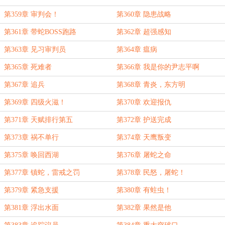
第359章 审判会！
第360章 隐患战略
第361章 带蛇BOSS跑路
第362章 超强感知
第363章 见习审判员
第364章 瘟病
第365章 死难者
第366章 我是你的尹志平啊
第367章 追兵
第368章 青炎，东方明
第369章 四级火滋！
第370章 欢迎报仇
第371章 天赋排行第五
第372章 护送完成
第373章 祸不单行
第374章 天鹰叛变
第375章 唤回西湖
第376章 屠蛇之命
第377章 镇蛇，雷戒之罚
第378章 民怒，屠蛇！
第379章 紧急支援
第380章 有蛀虫！
第381章 浮出水面
第382章 果然是他