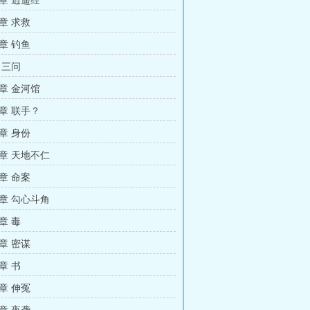
章 逍遥经
章 求救
章 钓鱼
 三问
章 金河馆
章 联手？
章 身份
章 天地不仁
章 命案
章 勾心斗角
章 毒
章 密谋
章 书
章 伸冤