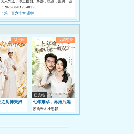
，天人外道，净土僧伽。炼炁，授箓，服饵，占
026-08-03 20:48:19
节：
第一百六十章 进学
AI漫剧
女频恋爱
已完结
欢之厨神夫妇
七年难孕，再婚后她
苏袀禾＆徐思祁
一胎双宝