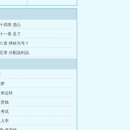
十四章 惑心
十一章 丢了
八章 摔杯为号？
五章 分配战利品
家
噩梦
时来运转
 赏钱
 考试
 入学