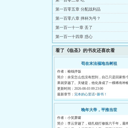
第一百零二章 吃
第一百零五章 分配战利品
第一百零八章 摔杯为号？
第一百一十一章 丢了
第一百一十四章 惑心
看了《临圣》的书友还喜欢看
苟在末法福地当树祖
作者：榆钱拌饭
简介：余安怎么也没有想到，自己只是回家祭
果就穿越了。关键是，他化身成了一棵稀有种
这...
更新时间：2026-08-03 09:23:00
最新章节：
完本的心里话+新书！
晚年大帝，平推当世
作者：小笑萧啸
简介：李云穿越了，稳扎稳打修炼六千年，最