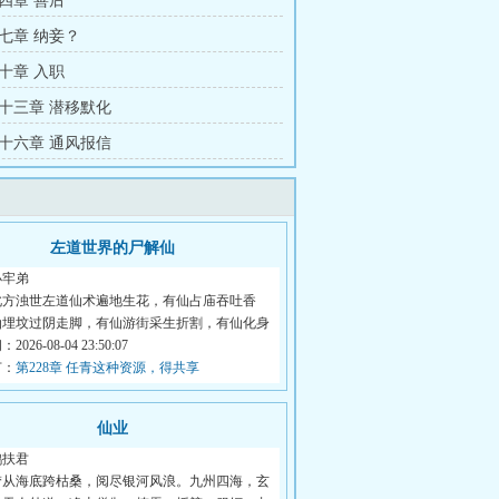
四章 善后
七章 纳妾？
十章 入职
十三章 潜移默化
十六章 通风报信
左道世界的尸解仙
小牢弟
此方浊世左道仙术遍地生花，有仙占庙吞吐香
仙埋坟过阴走脚，有仙游街采生折割，有仙化身
026-08-04 23:50:07
节：
第228章 任青这种资源，得共享
仙业
鹓扶君
梦从海底跨枯桑，阅尽银河风浪。九州四海，玄