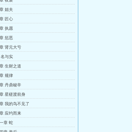
章 夜袭
章 姐夫
章 匠心
章 执愿
章 惩恶
章 肾元大亏
 名与实
章 生财之道
章 规律
章 丹鼎秘辛
章 星槎渡前身
章 我的鸟不见了
章 应约而来
一章 蛇