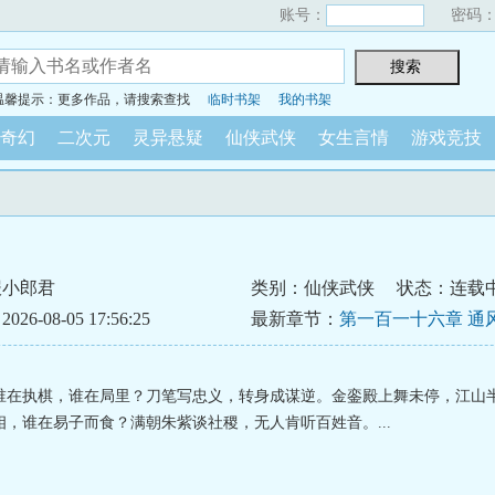
账号：
密码
温馨提示：更多作品，请搜索查找
临时书架
我的书架
奇幻
二次元
灵异悬疑
仙侠武侠
女生言情
游戏竞技
报小郎君
类别：仙侠武侠
状态：连载
6-08-05 17:56:25
最新章节：
第一百一十六章 通
谁在执棋，谁在局里？刀笔写忠义，转身成谋逆。金銮殿上舞未停，江山
相，谁在易子而食？满朝朱紫谈社稷，无人肯听百姓音。...