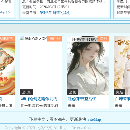
打不穿仙
息：有金手指，而且这个世界具备强有力的秩序体制，
宗魔门
所以...
更新时间：2026-08-05 12:55:01
验...
更新时间：2
补强？》
最新章节：
第548章 所谓的舔狗
最新章
大陆综艺
国产剧
漫剧
全8集
全集
完结
晚
华山论剑之南帝北丐
社恐穿书整活忙
百味皆
美琪大张
周一围,高伟光,陈都灵,何
未知
未知
润东,哈妮克孜,明
飞鸟中文：看啥都有、更新最快
SiteMap
Copyright © 2020 飞鸟中文 All Rights Reserved.kk