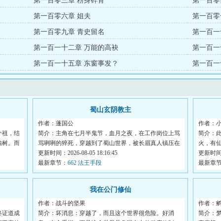
第一百零三章 粉身碎骨
第一百零
第一百零六章 姐夫
第一百零
第一百零九章 青史留名
第一百一
第一百一十二章 万能的高袂
第一百一
第一百一十五章 东窗事发？
第一百一
蜀山玄阴教主
作者：蓬国公
作者：
个祖，结
简介：主角在七月半鬼节，血月之夜，在工作岗位上骂
简介：
榆树。而
骂咧咧的猝死，穿越到了蜀山世界，被长眉真人镇压在
火，有
莽...
更新时间：2026-08-05 18:16:45
万千...
更新时间：2
最新章节：
662 法王手段
最新章
我在公门修仙
作者：战斗的坚果
作者：
终证道成
简介：坏消息：穿越了，而且这个世界很危险。好消
简介：