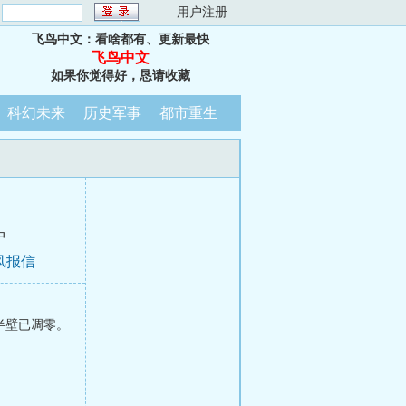
：
用户注册
飞鸟中文：看啥都有、更新最快
飞鸟中文
如果你觉得好，恳请收藏
科幻未来
历史军事
都市重生
中
风报信
半壁已凋零。