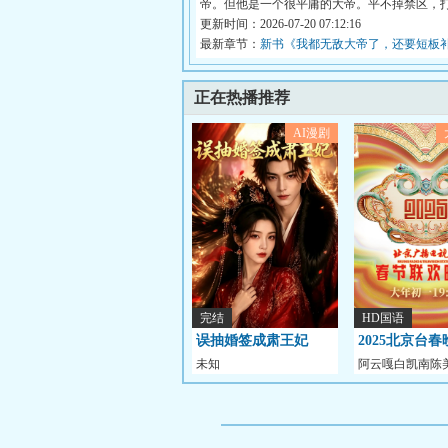
帝。但他是一个很平庸的大帝。平不掉禁区，
域...
更新时间：2026-07-20 07:12:16
最新章节：
新书《我都无敌大帝了，还要短板
正在热播推荐
AI漫剧
完结
HD国语
误抽婚签成肃王妃
2025北京台春
未知
阿云嘎白凯南陈
伟冯巩