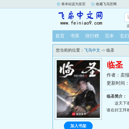
将本站设为首页
收藏飞鸟官网
首页
书库
排行榜
完本
玄幻
您当前的位置：
飞鸟中文
-> 临圣
临圣
作者：卖
更新时间：202
临圣简介：
这天下
谁在封王拜
加入书架